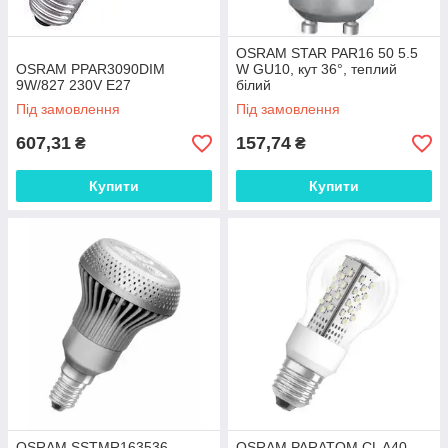
OSRAM STAR PAR16 50 5.5
OSRAM PPAR3090DIM
W GU10, кут 36°, теплий
9W/827 230V E27
білий
Під замовлення
Під замовлення
607,31
157,74
₴
₴
Купити
Купити
OSRAM SSTMR163536
OSRAM PARATOM CL A40