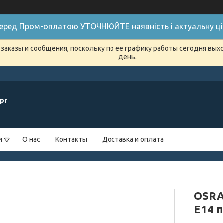
 Перед Пром-оплатою УТОЧНЮЙТЕ наявність і актуальну цін
заказы и сообщения, поскольку по ее графику работы сегодня вых
день.
рг
и
О нас
Контакты
Доставка и оплата
OSRA
E14 