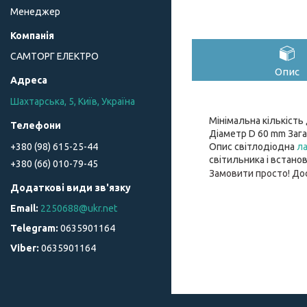
Менеджер
САМТОРГ ЕЛЕКТРО
Опис
Шахтарська, 5, Київ, Україна
Мінімальна кількість 
Діаметр D 60 mm Заг
+380 (98) 615-25-44
Опис світлодіодна
л
світильника і встан
+380 (66) 010-79-45
Замовити просто! До
2250688@ukr.net
0635901164
0635901164