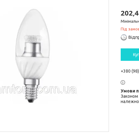
202,4
Мінімальн
Під замо
Відп
Ку
+380 (98
Законом 
належної