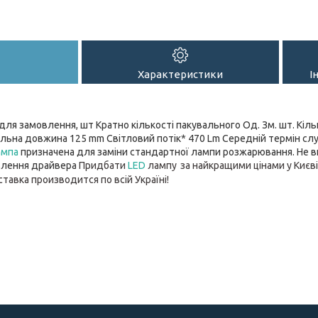
Характеристики
І
для замовлення, шт Кратно кількості пакувального Од. Зм. шт. Кількі
альна довжина 125 mm Світловий потік* 470 Lm Середній термін с
ампа
призначена для заміни стандартної лампи розжарювання. Не ви
овлення драйвера
Придбати
LED
лампу
за найкращими цінами
у Києв
ставка производитс
я по всій Україні!