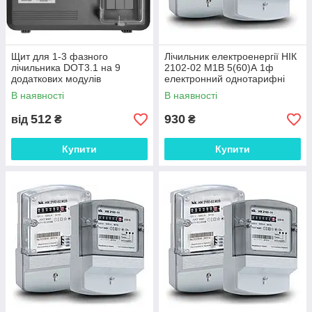
Щит для 1-3 фазного
Лічильник електроенергії НІК
лічильника DOT3.1 на 9
2102-02 М1В 5(60)А 1ф
додаткових модулів
електронний однотарифні
(один елемент захисту)
В наявності
В наявності
512
930
від
₴
₴
Купити
Купити