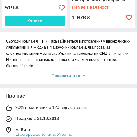
519
Немає в наявності
₴
1 978
₴
Купити
Сьогодні компанія «Нік», яка займається виготовленням високоякісних
лічильників НІК – одна з лідируючих компаній, яка постачає
електролічильники у всі міста України, а також країни СНД. Лічильники
Нік, які відрізняються високою якістю, з успіхом проводяться вже
більше 14 років.
Показати все
Лічильники Нік користуються неабиякою популярністю і
встановлюються для ведення обліку електроенергії. Заміські будинки,
дачі, міські квартири, офіси, торгові кіоски, різні підприємства – це
Про нас
неповний перелік тих об'єктів, де вже використовуються лічильники
Нік.
90% позитивних з 120 відгуків за рік
На нашому сайті ви можете придбати як однофазні, так і трифазні
Працює з 31.10.2013
лічильники Нік.
м. Київ
Однофазні лічильники краще встановлювати в звичайних житлових
Шахтарська, 5, Київ, Україна