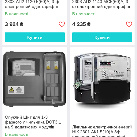
2303 АП2 1120 5(60)А, 3-ф
2303 АП2 1140 MC5(60)А, 3-
електронний однотарифні
ф електронний однотарифні
В наявності
В наявності
3 924
4 235
₴
₴
Купити
Купити
Опуклий Щит для 1-3
фазного лічильника DOT3.1
на 9 додаткових модулів
Лічильник електричної енергії
НІК 2301 АК1 5(10)А 3ф
В наявності
електронний однотарифні