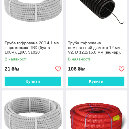
Труба гофрована 20/14,1 мм
Труба гофрована
з протяжкою ПВХ (бухта
номінальний діаметр 12 мм,
100м), ДКС, 91820
V2, D 12,2/15,8 мм (вн/нар),
поліамід 6, колір чорний, з
В наявності
В наявності
протяжкою
21
106
₴/м
₴/м
Купити
Купити