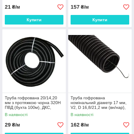
21
157
₴/м
₴/м
Купити
Купити
Труба гофрована 20/14,20
Труба гофрована
мм з протяжкою чорна 320Н
номінальний діаметр 17 мм,
ПВД (бухта 100м), ДКС,
V2, D 16,8/21,2 мм (вн/нар),
71720
поліамід 6, колір чорний, з
В наявності
В наявності
протяжкою
29
162
₴/м
₴/м