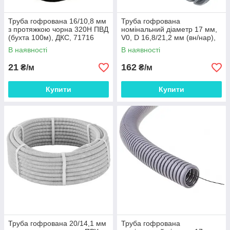
Труба гофрована 16/10,8 мм
Труба гофрована
з протяжкою чорна 320Н ПВД
номінальний діаметр 17 мм,
(бухта 100м), ДКС, 71716
V0, D 16,8/21,2 мм (вн/нар),
поліамід 6, колір темно-сірий,
В наявності
В наявності
без
21
162
₴/м
₴/м
Купити
Купити
Труба гофрована 20/14,1 мм
Труба гофрована