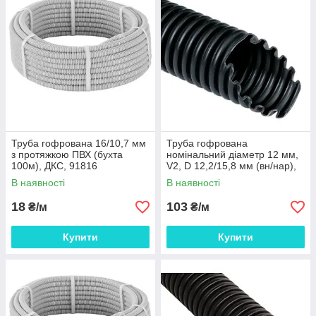
Труба гофрована 16/10,7 мм
Труба гофрована
з протяжкою ПВХ (бухта
номінальний діаметр 12 мм,
100м), ДКС, 91816
V2, D 12,2/15,8 мм (вн/нар),
поліамід 6, колір чорний
В наявності
В наявності
(бухта 50 м),
18
103
₴/м
₴/м
Купити
Купити