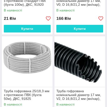
з протяжкою стандарт ПВХ
номінальний діаметр 17 мм,
(бухта 100м), ДКС, 91920
V0, D 16,8/21,2 мм (вн/нар),
поліамід 6, колір темно-сірий,
В наявності
В наявності
з
21
166
₴/м
₴/м
Купити
Купити
Труба гофрована 25/18,3 мм
Труба гофрована
з протяжкою ПВХ (бухта
номінальний діаметр 17 мм,
50м), ДКС, 91825
V2, D 16,8/21,2 мм (вн/нар),
поліамід 6, колір чорний
В наявності
В наявності
(бухта 50 м),