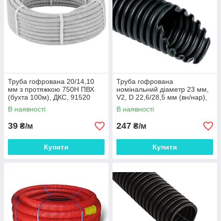
Труба гофрована 20/14,10
Труба гофрована
мм з протяжкою 750Н ПВХ
номінальний діаметр 23 мм,
(бухта 100м), ДКС, 91520
V2, D 22,6/28,5 мм (вн/нар),
поліамід 6, колір чорний
В наявності
В наявності
(бухта 50 м),
39
247
₴/м
₴/м
Купити
Купити