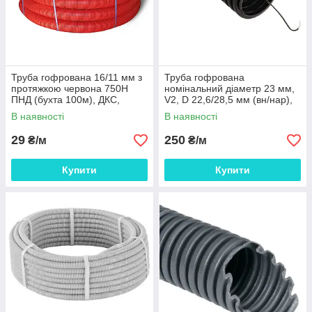
Труба гофрована 16/11 мм з
Труба гофрована
протяжкою червона 750Н
номінальний діаметр 23 мм,
ПНД (бухта 100м), ДКС,
V2, D 22,6/28,5 мм (вн/нар),
11516
поліамід 6, колір чорний, з
В наявності
В наявності
протяжкою
29
250
₴/м
₴/м
Купити
Купити