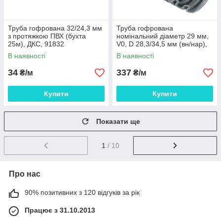
Труба гофрована 32/24,3 мм
Труба гофрована
з протяжкою ПВХ (бухта
номінальний діаметр 29 мм,
25м), ДКС, 91832
V0, D 28,3/34,5 мм (вн/нар),
поліамід 6, колір темно-сірий,
В наявності
В наявності
без
34
337
₴/м
₴/м
Купити
Купити
Показати ще
1
/ 10
Про нас
90% позитивних з 120 відгуків за рік
Працює з 31.10.2013