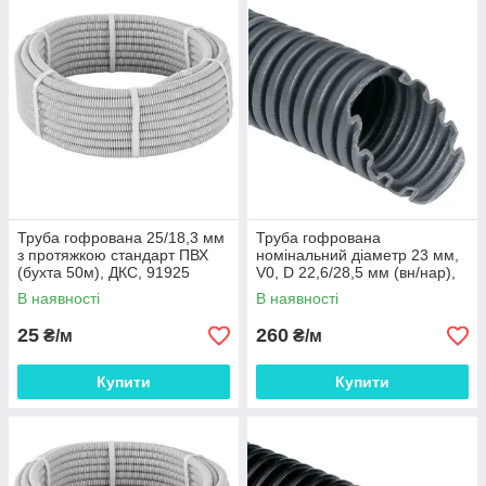
Труба гофрована 25/18,3 мм
Труба гофрована
з протяжкою стандарт ПВХ
номінальний діаметр 23 мм,
(бухта 50м), ДКС, 91925
V0, D 22,6/28,5 мм (вн/нар),
поліамід 6, колір темно-сірий,
В наявності
В наявності
без
25
260
₴/м
₴/м
Купити
Купити