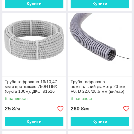
Купити
Купити
Труба гофрована 16/10,47
Труба гофрована
мм з протяжкою 750Н ПВХ
номінальний діаметр 23 мм,
(бухта 100м), ДКС, 91516
V0, D 22,6/28,5 мм (вн/нар),
поліамід 6, колір темно-сірий,
В наявності
В наявності
з
25
260
₴/м
₴/м
Купити
Купити