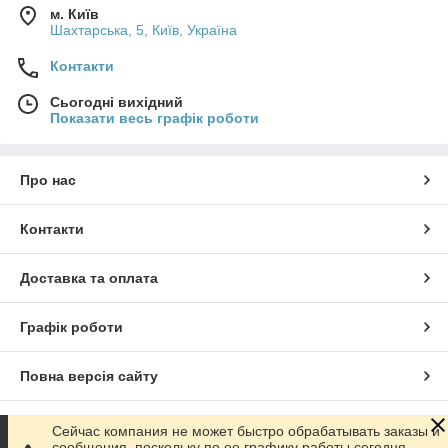
м. Київ
Шахтарська, 5, Київ, Україна
Контакти
Сьогодні вихідний
Показати весь графік роботи
Про нас
Контакти
Доставка та оплата
Графік роботи
Повна версія сайту
Сайт створено на маркетплейсі
Prom.ua
Сейчас компания не может быстро обрабатывать заказы и
сообщения, поскольку по ее графику работы сегодня