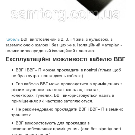
Кабель
ВВГ виготовлений з 2, 3, і 4 жив, з нульовою, з
заземлюючою жилою і без цих жив. Ізоляційний матеріал -
поливинилхлоридовый ізоляційний пластикат.
Експлуатаційні можливості кабелю ВВГ
ВВГ і ВВГ– П можна прокладати в повітрі (тільки щоб
не було хутро. пошкоджень кабелю).
Тип кабелю ВВГ може прокладатися в приміщеннях з
різним ступенем вологості: каналах, шахтах,
колекторах, тунелях. ВВГ використовується навіть в
приміщеннях які частково затоплюються.
Не рекомендовано прокладати ВВГ і ВВГ– П в земних
траншеях.
ВВГ використовують для прокладки в
пожежонебезпечних приміщеннях (але без вірогідності
хутро. пошкоджень).