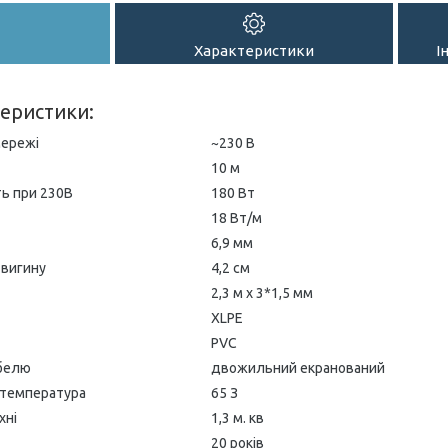
Характеристики
І
теристики:
мережі
~230 В
10 м
ь при 230В
180 Вт
18 Вт/м
6,9 мм
 вигину
4,2 см
2,3 м х 3*1,5 мм
XLPE
PVC
абелю
двожильний екранований
 температура
65 З
хні
1,3 м. кв
20 років