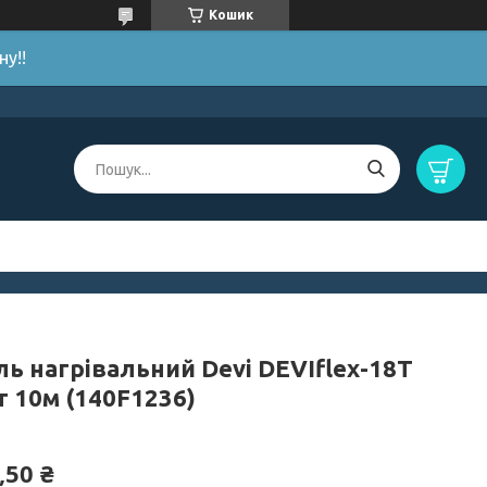
Кошик
у!!
ль нагрівальний Devi DEVIflex-18T
т 10м (140F1236)
,50 ₴