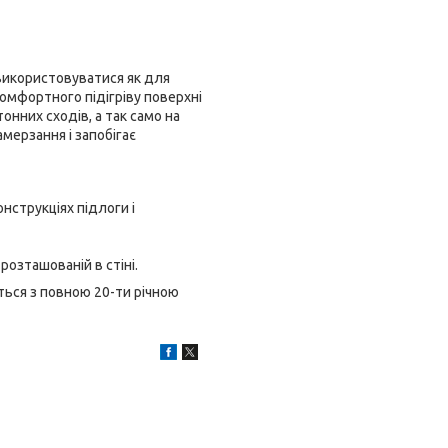
використовуватися як для
комфортного підігріву поверхні
онних сходів, а так само на
мерзання і запобігає
нструкціях підлоги і
розташованій в стіні.
ються з повною 20-ти річною