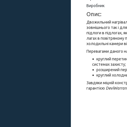
Виробник
Опис:
Двожильний нагріва
зовнішнього так і дл
підлоги в підлогах, я
лагах в повітряному 
холодильні камери в
Перевагами даного на
круглий перетин
системах захисту;
розширений пері
круглий холодни
Завдяки міцній конст
гарантією
DeviWarran