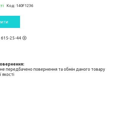
ті
Код:
140F1236
пити
) 615-25-44
не передбачено повернення та обмін даного товару
 якості