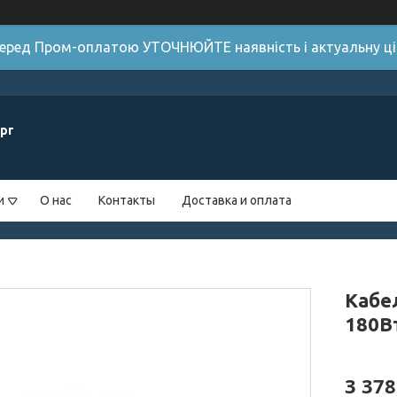
 Перед Пром-оплатою УТОЧНЮЙТЕ наявність і актуальну цін
рг
и
О нас
Контакты
Доставка и оплата
Кабе
180В
3 378