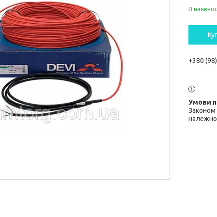
В наявнос
Ку
+380 (98
Законом 
належної