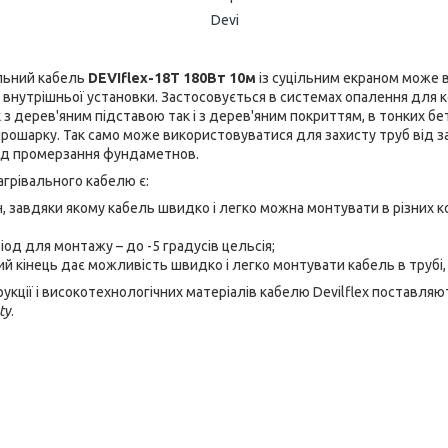
Devi
льний кабель
DEVIflex-18T 180Вт 10м
із суцільним екраном може 
я внутрішньої установки. Застосовується в системах опалення для 
к з дерев'яним підставою так і з дерев'яним покриттям, в тонких бет
прошарку. Так само може використовуватися для захисту труб від за
ід промерзання фундаметнов.
грівального кабелю є:
, завдяки якому кабель швидко і легко можна монтувати в різних ко
од для монтажу – до -5 градусів цельсія;
й кінець дає можливість швидко і легко монтувати кабель в трубі, 
рукції і високотехнологічних матеріалів кабелю Devilflex поставля
ty
.