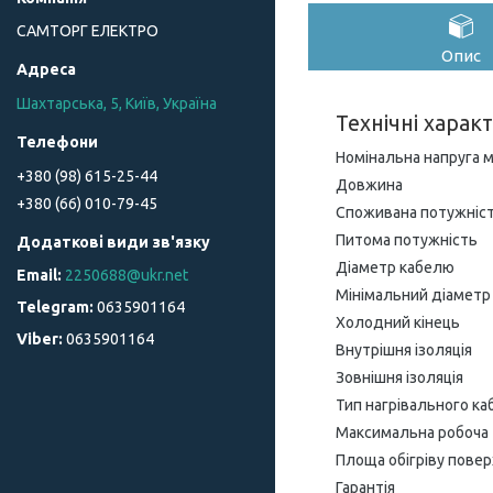
САМТОРГ ЕЛЕКТРО
Опис
Шахтарська, 5, Київ, Україна
Технічні харак
Номінальна напруга 
+380 (98) 615-25-44
Довжина
+380 (66) 010-79-45
Споживана потужніст
Питома потужність
Діаметр кабелю
2250688@ukr.net
Мінімальний діаметр
0635901164
Холодний кінець
0635901164
Внутрішня ізоляція
Зовнішня ізоляція
Тип нагрівального к
Максимальна робоча
Площа обігріву повер
Гарантія