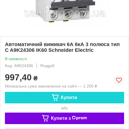
Автоматичний вимикач 6А 6кА 3 полюса тип
C A9K24306 iK60 Schneider Electric
В наявності
Код: A9K24306
Роздріб
997,40
₴
Мінімальна сума замовлення на сайті — 1 200 ₴
Купити
або
Купити з