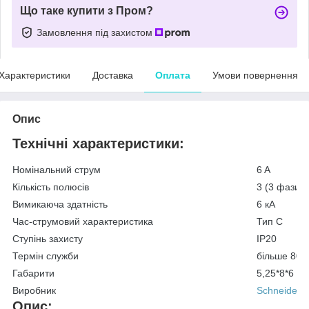
Що таке купити з Пром?
Замовлення під захистом
Характеристики
Доставка
Оплата
Умови повернення
Опис
Технічні характеристики:
Номінальний струм
6 A
Кількість полюсів
3 (3 фази)
Вимикаюча здатність
6 кА
Час-струмовий характеристика
Тип C
Ступінь захисту
IP20
Термін служби
більше 800
Габарити
5,25*8*6 см
Виробник
Schneider El
Опис: