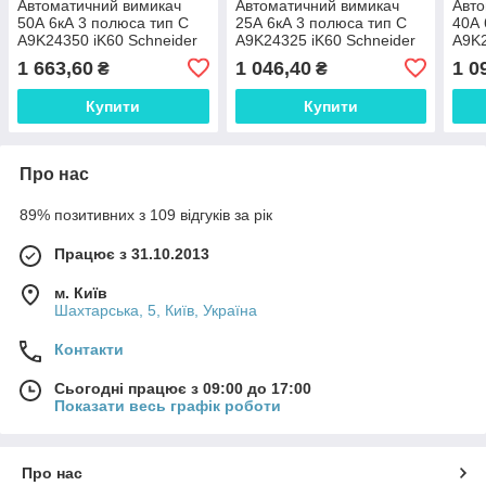
Автоматичний вимикач
Автоматичний вимикач
Авто
50А 6кА 3 полюса тип C
25А 6кА 3 полюса тип C
40А 
A9K24350 iK60 Schneider
A9K24325 iK60 Schneider
A9K2
Electric
Electric
Elect
1 663,60
1 046,40
1 0
₴
₴
Купити
Купити
Про нас
89% позитивних з 109 відгуків за рік
Працює з 31.10.2013
м. Київ
Шахтарська, 5, Київ, Україна
Контакти
Сьогодні працює з 09:00 до 17:00
Показати весь графік роботи
Про нас