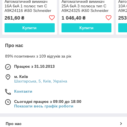
Автоматичний вимикач
Автоматичний вимикач
Авто
16А 6кА 1 полюс тип C
25А 6кА 3 полюса тип C
10А 
A9K24116 iK60 Schneider
A9K24325 iK60 Schneider
A9K2
Electric
Electric
Elect
261,60
1 046,40
253
₴
₴
Купити
Купити
Про нас
89% позитивних з 109 відгуків за рік
Працює з 31.10.2013
м. Київ
Шахтарська, 5, Київ, Україна
Контакти
Сьогодні працює з 09:00 до 18:00
Показати весь графік роботи
Про нас