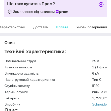
Що таке купити з Пром?
Замовлення під захистом
Характеристики
Доставка
Оплата
Умови повернення
Опис
Технічні характеристики:
Номінальний струм
25 A
Кількість полюсів
1 (1 фазни
Вимикаюча здатність
6 кА
Час-струмовий характеристика
Тип C
Ступінь захисту
IP20
Термін служби
більше 800
Габарити
1,75*8,8*7,
Виробник
Schneider El
Опис: