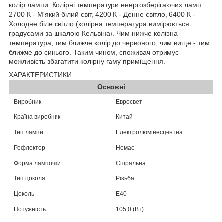
колір лампи. Колірні температури енергозберігаючих ламп:
2700 К - М'який білий світ, 4200 К - Денне світло, 6400 К -
Холодне біле світло (колірна температура вимірюється
градусами за шкалою Кельвіна). Чим нижче колірна
температура, тим ближче колір до червоного, чим вище - тим
ближче до синього. Таким чином, споживач отримує
можливість збагатити колірну гаму приміщення.
ХАРАКТЕРИСТИКИ
Основні
Виробник
Евросвет
Країна виробник
Китай
Тип лампи
Електролюмінесцентна
Рефлектор
Немає
Форма лампочки
Спіральна
Тип цоколя
Різьба
Цоколь
E40
Потужність
105.0 (Вт)