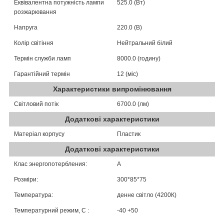
Еквівалентна потужність лампи
525.0 (Вт)
розжарювання
Напруга
220.0 (В)
Колір світіння
Нейтральний білий
Термін служби ламп
8000.0 (годину)
Гарантійний термін
12 (міс)
Характеристики випромінювання
Світловий потік
6700.0 (лм)
Додаткові характеристики
Матеріал корпусу
Пластик
Додаткові характеристики
Клас энергопотербления:
А
Розміри:
300*85*75
Температура:
денне світло (4200К)
Температурний режим, C :
-40 +50