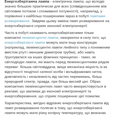
Енергозберігаюча лампа
- електрична лампа, що володіє
значно більшою практически для всех (співвідношенням між
світловим потоком і споживаної потужності), наприклад, у
порівнянні з найбільш поширеними зараз в побуті
лампами
розжарювання
. Завдяки цьому заміна ламп розжарювання на
енергозберігаючі сприяє економії електроенергії.
Часто в побуті називають енергозберігаючими тільки
компактні
люмінесцентні лампи
, некоректно в силу того, що
енергозберігаючі лампи
можуть мати іншу конструкцію
(наприклад, люмінесцентні лампи лінійного типу з пониженим
вмістом ртуті і меншим діаметром трубки), або навіть
ґрунтуватися на інших фізичних принципах - таких, як
світлодіодні лампи, які мають перед люмінесцентними рядом
переваг: більша світловіддача, вище механічна міцність із-за
відсутності тендітної скляної колби і вольфрамових ниток,
довговічність і незалежність від частих перемикань, більш
природний спектр, правда, при більш високій ціні. Образ
компактних люмінесцентних ламп часто використовується в
рекламі, що закликає до економії електроенергії та
енергозбереження, що сприяє поширенню цієї помилки.
Характеристика, вигідно відрізняє енергозберігаючі лампи від
ламп розжарювання полягає в тому, що енергозберігаючі
лампи можуть мати різну колірну температуру, що визначає