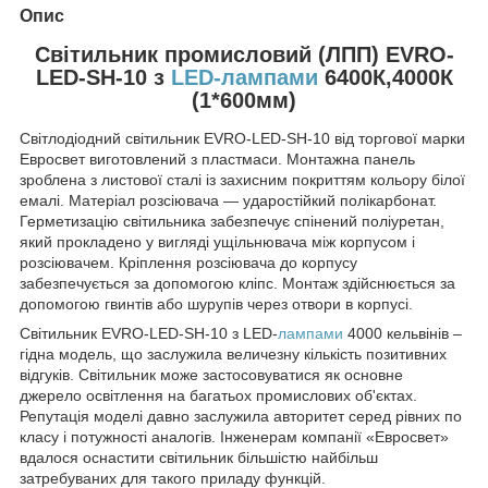
Опис
Світильник промисловий (ЛПП) EVRO-
LED-SH-10 з
LED-лампами
6400К,4000К
(1*600мм)
Світлодіодний світильник EVRO-LED-SH-10 від торгової марки
Евросвет виготовлений з пластмаси. Монтажна панель
зроблена з листової сталі із захисним покриттям кольору білої
емалі. Матеріал розсіювача ― ударостійкий полікарбонат.
Герметизацію світильника забезпечує спінений поліуретан,
який прокладено у вигляді ущільнювача між корпусом і
розсіювачем. Кріплення розсіювача до корпусу
забезпечується за допомогою кліпс. Монтаж здійснюється за
допомогою гвинтів або шурупів через отвори в корпусі.
Світильник EVRO-LED-SH-10 з LED-
лампами
4000 кельвінів –
гідна модель, що заслужила величезну кількість позитивних
відгуків. Світильник може застосовуватися як основне
джерело освітлення на багатьох промислових об'єктах.
Репутація моделі давно заслужила авторитет серед рівних по
класу і потужності аналогів. Інженерам компанії «Евросвет»
вдалося оснастити світильник більшістю найбільш
затребуваних для такого приладу функцій.