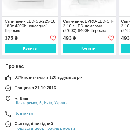
Світильник LED-SS-225-18
Світильник EVRO-LED-SH-
Світ
18Вт 4200К накладної
2*10 з LED-лампами
2*10
Евросвет
(2*600) 6400К Евросвет
(2*6
375
493
493
₴
₴
Купити
Купити
Про нас
90% позитивних з 120 відгуків за рік
Працює з 31.10.2013
м. Київ
Шахтарська, 5, Київ, Україна
Контакти
Сьогодні вихідний
Показати весь графік роботи