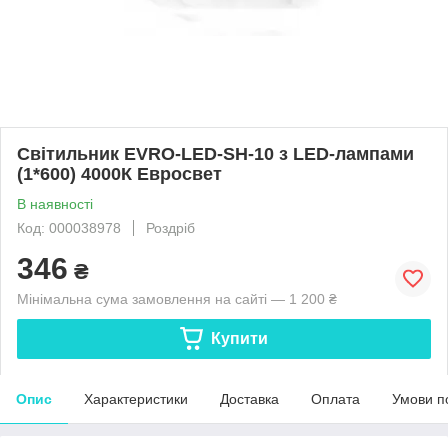
Світильник EVRO-LED-SH-10 з LED-лампами
(1*600) 4000К Евросвет
В наявності
Код: 000038978
Роздріб
346
₴
Мінімальна сума замовлення на сайті — 1 200 ₴
Купити
Опис
Характеристики
Доставка
Оплата
Умови п