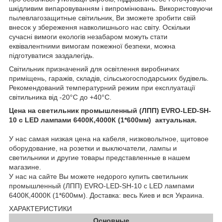
шкідливим випаровуванням і випромінювань. Використовуючи
пылевлагозащитные світильник, Ви зможете зробити свій
внесок у збереження навколишнього нас світу. Оскільки
сучасні вимоги екологів незабаром можуть стати
еквівалентними вимогам пожежної безпеки, можна
підготуватися заздалегідь.
Світильник призначений для освітлення виробничих
приміщень, гаражів, складів, сільськогосподарських будівель.
Рекомендований температурний режим при експлуатації
світильника від -20°С до +40°С.
Цена на светильник промышленный (ЛПП) EVRO-LED-SH-
10 с LED лампами 6400К,4000К (1*600мм) актуальная.
У нас самая низкая цена на кабеля, низковольтное, щитовое
оборудование, на розетки и выключатели, лампы и
светильники и другие товары представленные в нашем
магазине.
У нас на сайте Вы можете недорого купить светильник
промышленный (ЛПП) EVRO-LED-SH-10 с LED лампами
6400К,4000К (1*600мм). Доставка: весь Киев и вся Украина.
ХАРАКТЕРИСТИКИ
Основные