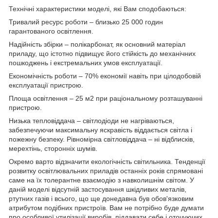
Технічні характеристики моделі, які Вам сподобаються:
Тривалий ресурс роботи – близько 25 000 годин
гарантованого освітлення.
Надійність збірки – полікарбонат, як основний матеріал
приладу, що істотно підвищує його стійкість до механічних
пошкоджень і екстремальних умов експлуатації.
Економічність роботи – 70% економії навіть при цілодобовій
експлуатації пристрою.
Площа освітлення – 25 м2 при раціональному розташуванні
пристрою.
Низька тепловіддача – світлодіоди не нагріваються,
забезпечуючи максимальну яскравість віддається світла і
пожежну безпеку. Рівномірна світловіддача – ні відблисків,
мерехтінь, сторонніх шумів.
Окремо варто відзначити екологічність світильника. Тенденції
розвитку освітлювальних приладів останніх років спрямовані
саме на їх толерантне взаємодію з навколишнім світом. У
даній моделі відсутній застосування шкідливих металів,
ртутних газів і всього, що ще донедавна був обов'язковим
атрибутом подібних пристроїв. Вам не потрібно буде думати
про особливої утилізації виробів, піддавати себе і оточуючих