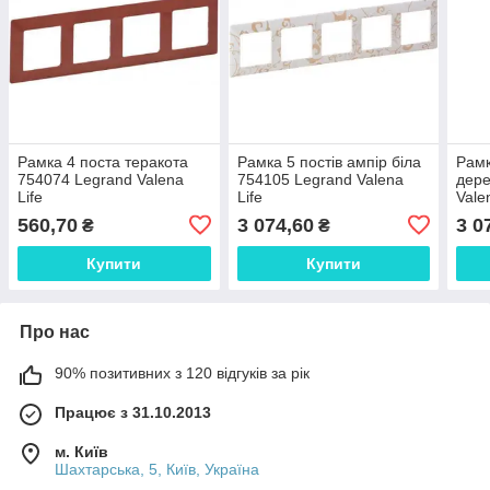
Рамка 4 поста теракота
Рамка 5 постів ампір біла
Рамк
754074 Legrand Valena
754105 Legrand Valena
дере
Life
Life
Vale
560,70
3 074,60
3 0
₴
₴
Купити
Купити
Про нас
90% позитивних з 120 відгуків за рік
Працює з 31.10.2013
м. Київ
Шахтарська, 5, Київ, Україна