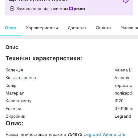
Замовлення під захистом
Опис
Характеристики
Доставка
Оплата
Умови п
Опис
Технічні характеристики:
Колекція
Valena Life
Кількість постів
5 постів
Колір
теракота
Матеріал
полікарбон
Клас захисту
IP20
Розміри
370*86 мм
Виробник
Legrand
Опис:
Рамка пятипостовая теракота
754075
Legrand Valena Life