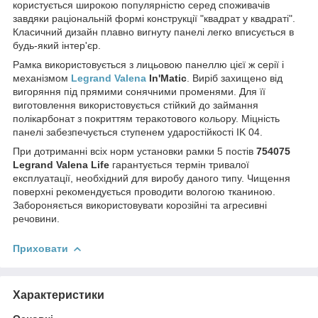
користується широкою популярністю серед споживачів
завдяки раціональній формі конструкції "квадрат у квадраті".
Класичний дизайн плавно вигнуту панелі легко вписується в
будь-який інтер'єр.
Рамка використовується з лицьовою панеллю цієї ж серії і
механізмом
Legrand Valena
In'Matic
. Виріб захищено від
вигоряння під прямими сонячними променями. Для її
виготовлення використовується стійкий до займання
полікарбонат з покриттям теракотового кольору. Міцність
панелі забезпечується ступенем ударостійкості IK 04.
При дотриманні всіх норм установки рамки 5 постів
754075
Legrand Valena Life
гарантується термін тривалої
експлуатації, необхідний для виробу даного типу. Чищення
поверхні рекомендується проводити вологою тканиною.
Забороняється використовувати корозійні та агресивні
речовини.
Приховати
Характеристики