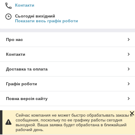
Контакти
Сьогодні вихідний
Показати весь графік роботи
Про нас
Контакти
Доставка та оплата
Графік роботи
Повна версія сайту
Сайт створено на маркетплейсі
Prom.ua
Сейчас компания не может быстро обрабатывать заказы и
сообщения, поскольку по ее графику работы сегодня
выходной. Ваша заявка будет обработана в ближайший
Політика конфіденційності
рабочий день.