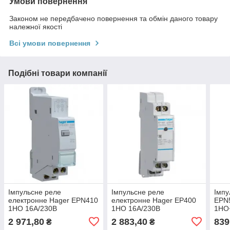
Умови повернення
Законом не передбачено повернення та обмін даного товару
належної якості
Всі умови повернення
Подібні товари компанії
Імпульсне реле
Імпульсне реле
Імпу
електронне Hager EPN410
електронне Hager EP400
EPN
1НО 16A/230В
1НО 16A/230В
1НО
2 971,80
2 883,40
839
₴
₴