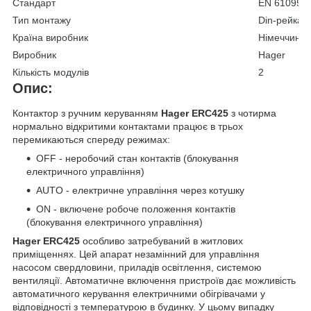
Стандарт
EN 61095
Тип монтажу
Din-рейка
Країна виробник
Німеччина
Виробник
Hager
Кількість модулів
2
Опис:
Контактор з ручним керуванням
Hager ERC425
з чотирма
нормально відкритими контактами працює в трьох
перемикаються спереду режимах:
OFF - неробочий стан контактів (блокування
електричного управління)
AUTO - електричне управління через котушку
ON - включене робоче положення контактів
(блокування електричного управління)
Hager ERC425
особливо затребуваний в житлових
приміщеннях. Цей апарат незамінний для управління
насосом свердловини, приладів освітлення, системою
вентиляції. Автоматичне включення пристроїв дає можливість
автоматичного керування електричними обігрівачами у
відповідності з температурою в будинку. У цьому випадку