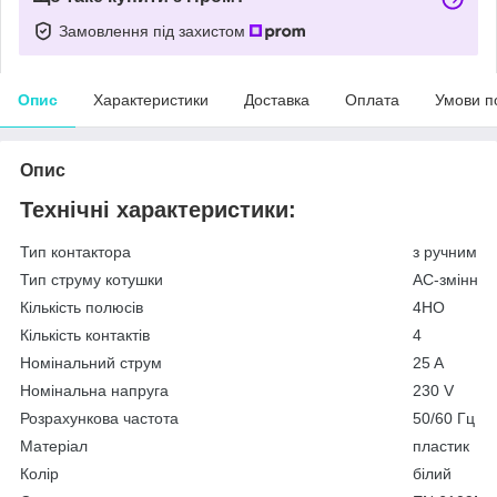
Замовлення під захистом
Опис
Характеристики
Доставка
Оплата
Умови п
Опис
Технічні характеристики:
Тип контактора
з ручним к
Тип струму котушки
АС-змінний
Кількість полюсів
4НО
Кількість контактів
4
Номінальний струм
25 A
Номінальна напруга
230 V
Розрахункова частота
50/60 Гц
Матеріал
пластик
Колір
білий