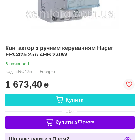
Контактор з ручним керуванням Hager
ERC425 25A 4НВ 230W
В наявності
Код: ERC425
Роздріб
1 673,40
₴
Купити
або
Купити з
Що таке купити з Пром?