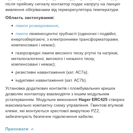
після прийому сигналу контактор подає напругу на ланцюг
живлення обігрівачами від терморегулятора температури.
Область застосування:
лампи розжарювання
;
лампи
люмінесцентні трубчасті (одиночні і подвійні,
енергозберігаючі, з електронними трансформаторами,
компенсовані і немає);
газорозрядні лампи високого тиску ртутні та натрієві,
металогалогенні, високого і низького тиску,
компенсовані і немає);
резистивні навантаження (кат. АС7а);
індуктивні навантаження (кат. АС7b).
Установка додаткових контактів і пломбувальних кришок
дозволяє контактору взаємодіяти з іншим модульним
устаткуванням. Модульне виконання
Hager ERC425
створює
максимально компактну схему управління. Гвинтові втулкові
клеми, які монтуються хрестової викруткою PZ2,
забезпечують безпечне підключення кабелю.
Приховати