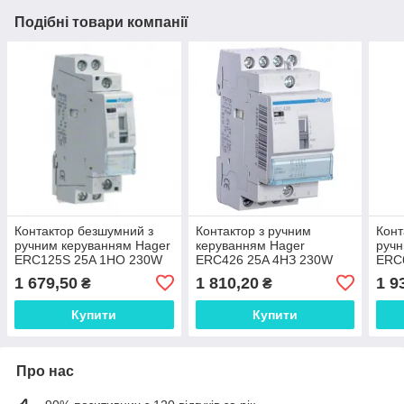
Подібні товари компанії
Контактор безшумний з
Контактор з ручним
Конт
ручним керуванням Hager
керуванням Hager
ручн
ERC125S 25A 1НО 230W
ERC426 25A 4НЗ 230W
ERC
1 679,50
1 810,20
1 9
₴
₴
Купити
Купити
Про нас