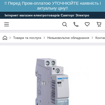
!! Перед Пром-оплатою УТОЧНЮЙТЕ наявність і
актуальну ціну!!
Інтернет магазин електротоварів Самторг Электро
Товари та послуги
Низьковольтне обладнання
Конта