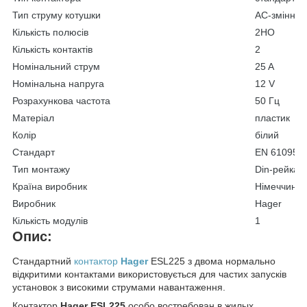
Тип струму котушки
АС-змінний
Кількість полюсів
2НО
Кількість контактів
2
Номінальний струм
25 A
Номінальна напруга
12 V
Розрахункова частота
50 Гц
Матеріал
пластик
Колір
білий
Стандарт
EN 61095
Тип монтажу
Din-рейка
Країна виробник
Німеччина
Виробник
Hager
Кількість модулів
1
Опис:
Стандартний
контактор
Hager
ESL225 з двома нормально
відкритими контактами використовується для частих запусків
установок з високими струмами навантаження.
Контактор
Hager ESL225
особо востребован в жилых