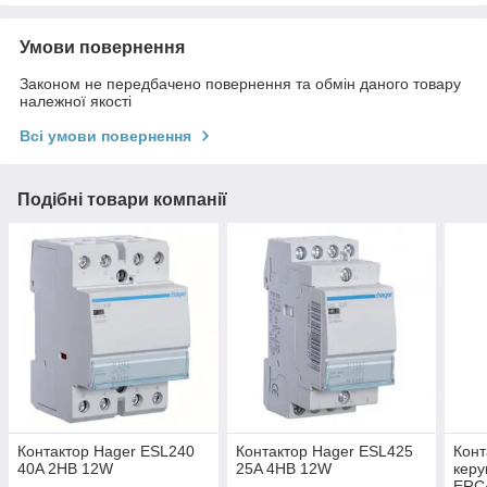
Умови повернення
Законом не передбачено повернення та обмін даного товару
належної якості
Всі умови повернення
Подібні товари компанії
Контактор Hager ESL240
Контактор Hager ESL425
Конт
40A 2НВ 12W
25A 4НВ 12W
керу
ERC