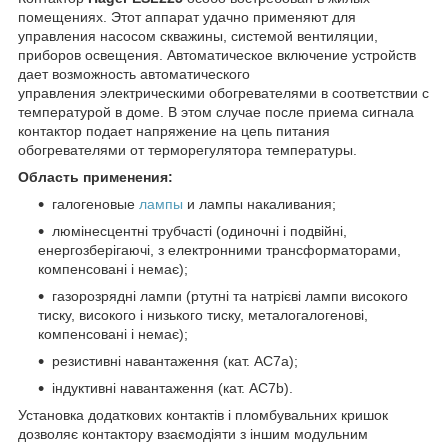
помещениях. Этот аппарат удачно применяют для
управления насосом скважины, системой вентиляции,
приборов освещения. Автоматическое включение устройств
дает возможность автоматического
управления электрическими обогревателями в соответствии с
температурой в доме. В этом случае после приема сигнала
контактор подает напряжение на цепь питания
обогревателями от терморегулятора температуры.
Область применения:
галогеновые
лампы
и лампы накаливания;
люмінесцентні трубчасті (одиночні і подвійні,
енергозберігаючі, з електронними трансформаторами,
компенсовані і немає);
газорозрядні лампи (ртутні та натрієві лампи високого
тиску, високого і низького тиску, металогалогенові,
компенсовані і немає);
резистивні навантаження (кат. АС7а);
індуктивні навантаження (кат. АС7b).
Установка додаткових контактів і пломбувальних кришок
дозволяє контактору взаємодіяти з іншим модульним