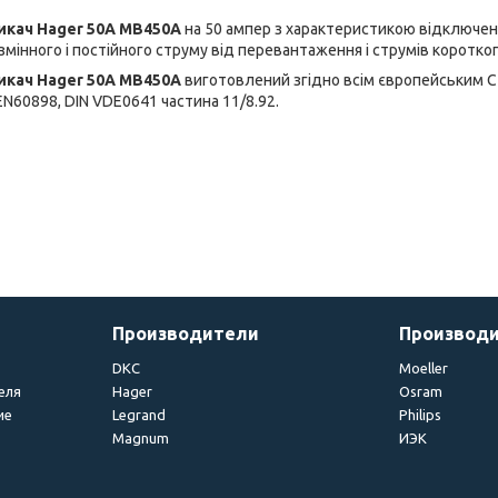
кач Hager 50А MB450A
на 50 ампер з характеристикою відключенн
 змінного і постійного струму від перевантаження і струмів коротко
кач Hager 50А MB450A
виготовлений згідно всім європейським С
EN60898, DIN VDE0641 частина 11/8.92.
Производители
Производ
DKC
Moeller
еля
Hager
Osram
ие
Legrand
Philips
Magnum
ИЭК