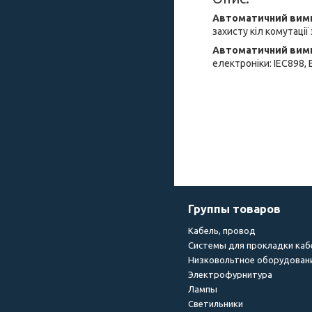
Автоматичний вими
захисту кіл комутації
Автоматичний вими
електроніки: IEC898, 
Группы товаров
Кабель, провод
Системы для прокладки каб
Низковольтное оборудован
Электрофурнитура
Лампы
Светильники