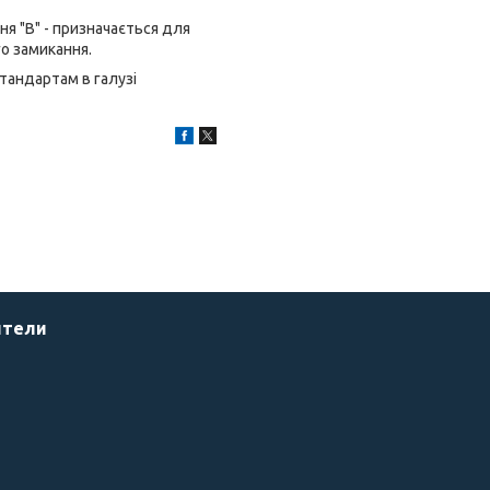
я "B" - призначається для
го замикання.
тандартам в галузі
ители