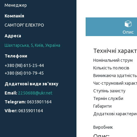
Менеджер
САМТОРГ ЕЛЕКТРО
Опис
Шахтарська, 5, Київ, Україна
Технічні харак
Номінальний струм
+380 (98) 615-25-44
Кількість полюсів
+380 (66) 010-79-45
Вимикаюча здатність
Час-струмовий харак
Ступінь захисту
2250688@ukr.net
Термін служби
0635901164
Габарити
0635901164
Додаткові характери
Виробник
Опис: