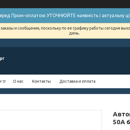
 Перед Пром-оплатою УТОЧНЮЙТЕ наявність і актуальну цін
заказы и сообщения, поскольку по ее графику работы сегодня вых
день.
рг
и
О нас
Контакты
Доставка и оплата
Авто
50A 6