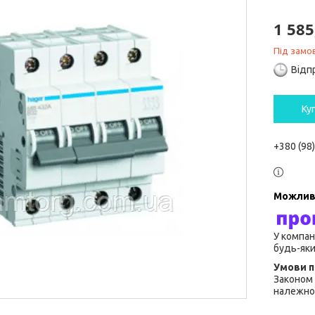
1 585
Під замо
Відп
Ку
+380 (98
У компан
будь-яки
Законом 
належної