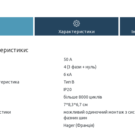
Характеристики
І
теристики:
50 A
4 (3 фази + нуль)
6 кА
теристика
Тип B
IP20
більше 8000 циклів
7*8,3*6,7 см
стики
можливий одиночний монтаж з си
фазних шин
Hager (Франція)