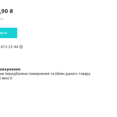
,90 ₴
ті
пити
) 615-25-44
не передбачено повернення та обмін даного товару
 якості