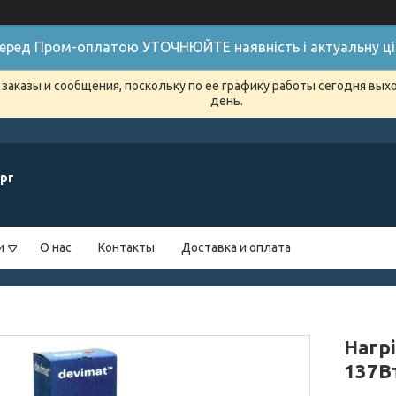
 Перед Пром-оплатою УТОЧНЮЙТЕ наявність і актуальну цін
заказы и сообщения, поскольку по ее графику работы сегодня вых
день.
рг
и
О нас
Контакты
Доставка и оплата
Нагр
137В