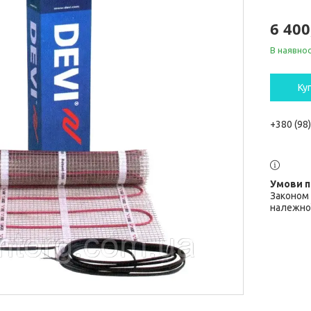
6 400
В наявнос
Ку
+380 (98
Законом 
належної