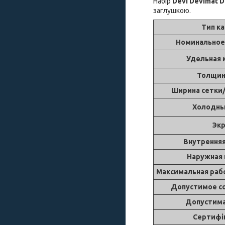
Набір
Devi
Devimat D
заглушкою.
Тип к
Номинальное
Удельная
Толщин
Ширина сетки
Холодны
Эк
Внутрення
Наружная
Максимальная раб
Допустимое с
Допустим
Сертифі