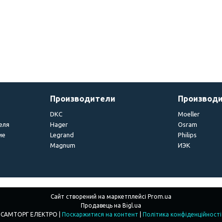
Производители
Производ
DKC
Moeller
еля
Hager
Osram
ие
Legrand
Philips
Magnum
ИЭК
Сайт створений на маркетплейсі
Prom.ua
Продавець на Bigl.ua
САМТОРГ ЕЛЕКТРО |
Поскаржитися на контент
|
Політика конфіденційності