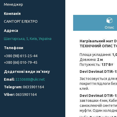
Менеджер
САМТОРГ ЕЛЕКТРО
Опис
Шахтарська, 5, Київ, Україна
Нагрівальний мат D
ТЕХНІЧНИЙ ОПИС Т
Площа укладання:
1,
+380 (98) 615-25-44
Довжина:
2 м
+380 (66) 010-79-45
Потужність:
137 Вт
Devi
Devimat DTIR-1
Застосовується для в
2250688@ukr.net
покриття підлоги без
0635901164
клей.
0635901164
Devi
Devimat DTIR-15
завтовшки 4 мм, Кабе
самоклеючій синтетич
муфти. Один холодни