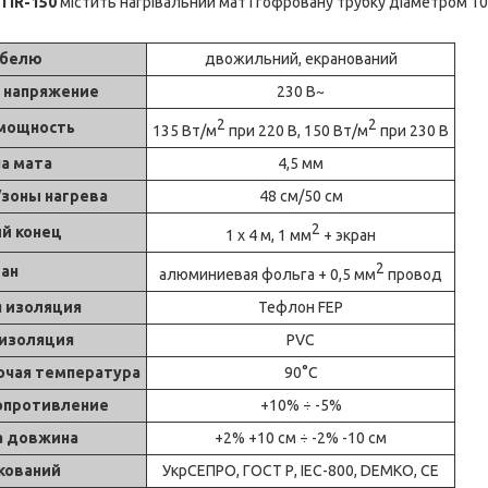
TIR-150
містить нагрівальний мат і гофровану трубку діаметром 10
абелю
двожильний
,
екранований
 напряжение
230 В~
2
2
 мощность
135 Вт/м
при 220 В, 150 Вт/м
при 230 В
а мата
4,5 мм
/зоны нагрева
48 см/50 см
2
й конец
1 х 4 м, 1 мм
+ экран
2
ран
алюминиевая фольга + 0,5 мм
провод
я изоляция
Тефлон
FEP
 изоляция
PVC
очая температура
90°C
опротивление
+10% ÷ -5%
а довжина
+2% +10 см ÷ -2% -10 см
кований
УкрСЕПРО, ГОСТ Р, IEC-800,
DEMKO
, CE