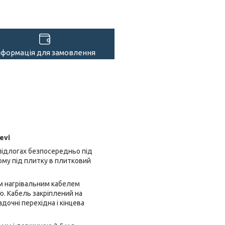
нформація для замовлення
evi
підлогах безпосередньо під
ому під плитку в плитковий
м
нагрівальним кабелем
ю. Кабель закріплений на
адочні перехідна і кінцева