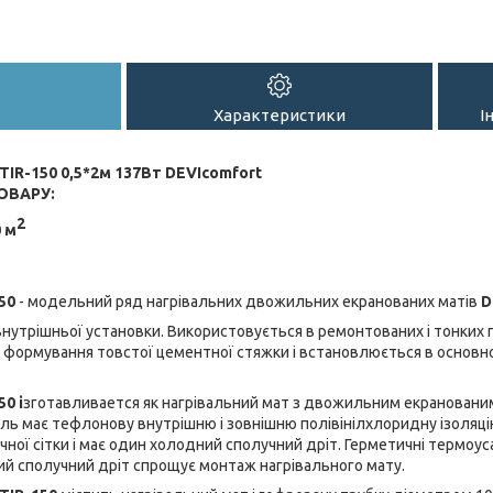
Характеристики
І
TIR-150 0,5*2м 137Вт DEVIcomfort
ОВАРУ:
2
0 м
50
- модельний ряд нагрівальних
двожильних
екранованих матів
D
нутрішньої установки. Використовується в ремонтованих і тонких 
 формування товстої цементної стяжки і встановлюється в основн
0 і
зготавливается як нагрівальний мат з
двожильним
екрановани
ль має тефлонову внутрішню і зовнішню полівінілхлоридну ізоляці
ної сітки і має один
холодний сполучний дріт
. Герметичні термоус
й сполучний дріт спрощує монтаж нагрівального мату.