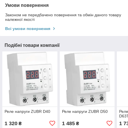
Умови повернення
Законом не передбачено повернення та обмін даного товару
належної якості
Всі умови повернення
Подібні товари компанії
Реле напруги ZUBR D40
Реле напруги ZUBR D50
Рел
D63
1 320
1 485
1 7
₴
₴