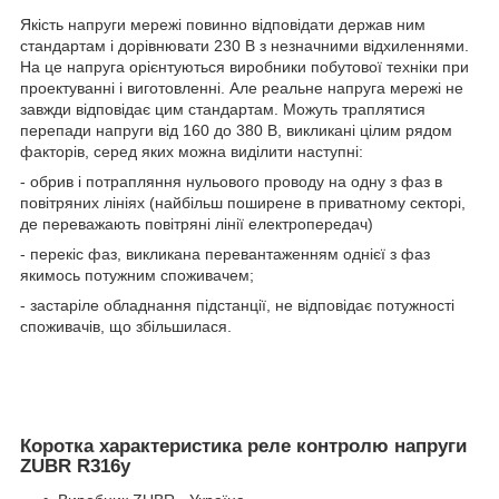
Якість напруги мережі повинно відповідати держав ним
стандартам і дорівнювати 230 В з незначними відхиленнями.
На це напруга орієнтуються виробники побутової техніки при
проектуванні і виготовленні. Але реальне напруга мережі не
завжди відповідає цим стандартам. Можуть траплятися
перепади напруги від 160 до 380 В, викликані цілим рядом
факторів, серед яких можна виділити наступні:
- обрив і потрапляння нульового проводу на одну з фаз в
повітряних лініях (найбільш поширене в приватному секторі,
де переважають повітряні лінії електропередач)
- перекіс фаз, викликана перевантаженням однієї з фаз
якимось потужним споживачем;
- застаріле обладнання підстанції, не відповідає потужності
споживачів, що збільшилася.
Коротка характеристика реле контролю напруги
ZUBR R316y