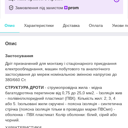
Замовлення під захистом
Опис
Характеристики
Доставка
Оплата
Умови п
Опис
Застосування
Дріт призначений для монтажу і стаціонарного приєднання
електрообладнання, машин побутового та аналогічного
застосування до мереж номінальною змінною напругою до
380/660 Ст.
СТРУКТУРА ДРОТИ
- струмопровідна жила - мідна
багатодротяна перетином від 0,75 до 25,0 мм2. - Ізоляція жив
- полівінілхлоридний пластикат (ПВХ). Кількість жил: 2; 3, 4
або 5. Ізольовані жили скручені - поясна ізоляція - синтетична
стрічка (поясна ізоляція тільки в проводах марки ПВСмп) -
оболонка - ПВХ пластикат. Колір оболонки: білий, сірий або
чорний.
ХАРАКТЕРИСТИКИ