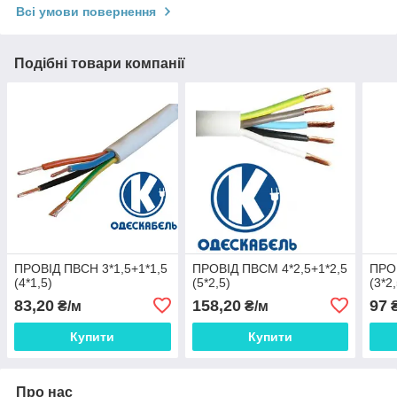
Всі умови повернення
Подібні товари компанії
ПРОВІД ПВСН 3*1,5+1*1,5
ПРОВІД ПВСМ 4*2,5+1*2,5
ПРОВ
(4*1,5)
(5*2,5)
(3*2,
83,20
158,20
97
₴/м
₴/м
₴
Купити
Купити
Про нас