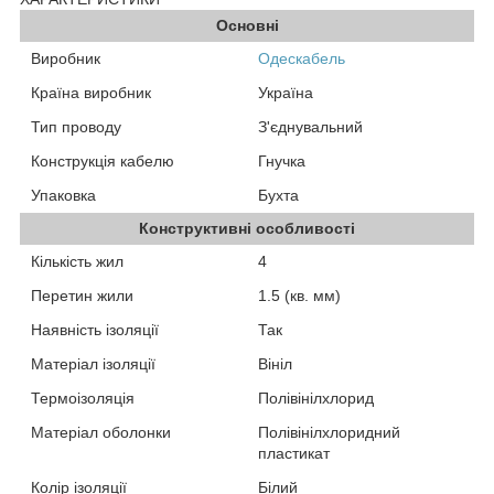
Основні
Виробник
Одескабель
Країна виробник
Україна
Тип проводу
З'єднувальний
Конструкція кабелю
Гнучка
Упаковка
Бухта
Конструктивні особливості
Кількість жил
4
Перетин жили
1.5 (кв. мм)
Наявність ізоляції
Так
Матеріал ізоляції
Вініл
Термоізоляція
Полівінілхлорид
Матеріал оболонки
Полівінілхлоридний
пластикат
Колір ізоляції
Білий