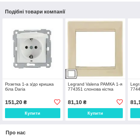
Подібні товари компанії
Розетка 1-а з/до кришка
Legrand Valena РАМКА 1-я
Legr
біла Daria
774351 слонова кістка
7744
151,20
81,10
81,
₴
₴
Купити
Купити
Про нас