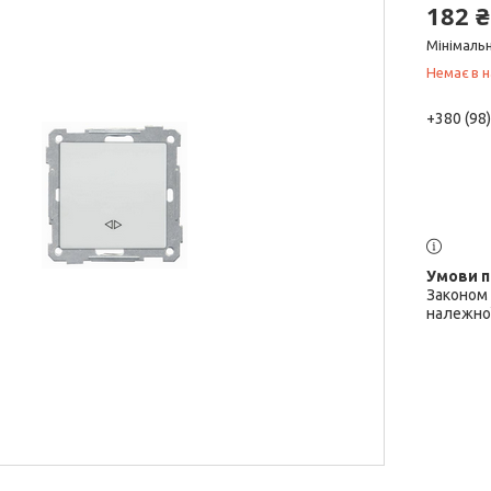
182 ₴
Мінімальн
Немає в н
+380 (98
Законом 
належної