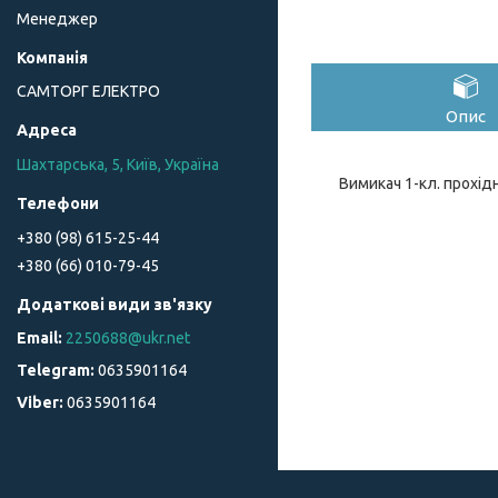
Менеджер
САМТОРГ ЕЛЕКТРО
Опис
Шахтарська, 5, Київ, Україна
Вимикач 1-кл. прохід
+380 (98) 615-25-44
+380 (66) 010-79-45
2250688@ukr.net
0635901164
0635901164