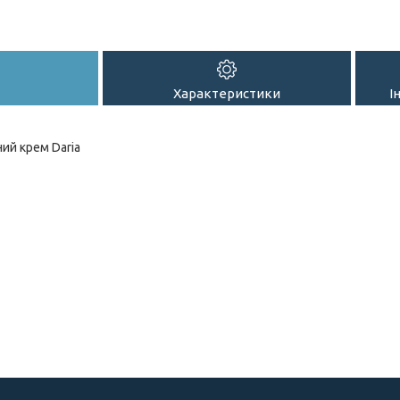
Характеристики
І
ний крем Daria