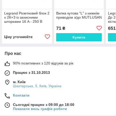
Legrand Розетковий блок 2
Вилка кутова "L" з нижнім
Legr
x 2К+З із захисними
приводом з/до MUTLUSAN
До 2
шторками 16 A - 250 В
кістк
Quteo (під дерево) 782283
71
651
₴
Ціну уточнюйте
Купити
Про нас
90% позитивних з 120 відгуків за рік
Працює з 31.10.2013
м. Київ
Шахтарська, 5, Київ, Україна
Контакти
Сьогодні працює з 09:00 до 18:00
Показати весь графік роботи