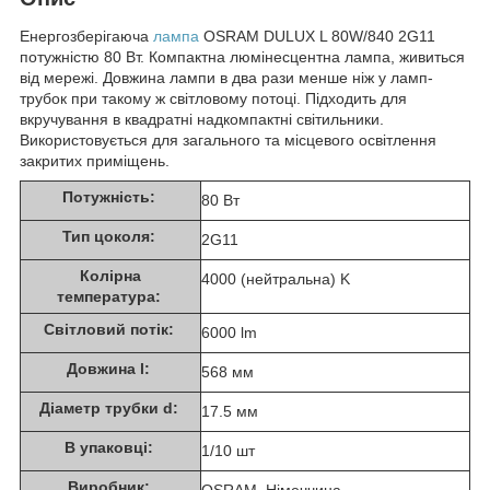
Енергозберігаюча
лампа
OSRAM DULUX L 80W/840 2G11
потужністю 80 Вт. Компактна люмінесцентна лампа, живиться
від мережі. Довжина лампи в два рази менше ніж у ламп-
трубок при такому ж світловому потоці. Підходить для
вкручування в квадратні надкомпактні світильники.
Використовується для загального та місцевого освітлення
закритих приміщень.
Потужність:
80 Вт
Тип цоколя:
2G11
Колірна
4000 (нейтральна) K
температура:
Світловий потік:
6000 lm
Довжина l:
568 мм
Діаметр трубки d:
17.5 мм
В упаковці:
1/10 шт
Виробник: