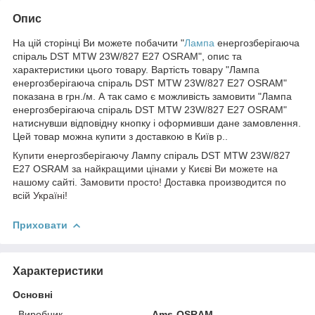
Опис
На цій сторінці Ви можете побачити "
Лампа
енергозберігаюча
спіраль DST MTW 23W/827 E27 OSRAM", опис та
характеристики цього товару. Вартість товару "Лампа
енергозберігаюча спіраль DST MTW 23W/827 E27 OSRAM"
показана в грн./м. А так само є можливість замовити "Лампа
енергозберігаюча спіраль DST MTW 23W/827 E27 OSRAM"
натиснувши відповідну кнопку і оформивши дане замовлення.
Цей товар можна купити з доставкою в Київ р..
Купити
енергозберігаючу Лампу спіраль DST MTW 23W/827
E27 OSRAM
за найкращими цінами
у Києві Ви можете на
нашому
сайті
. Замовити просто! Доставка производитс
я по
всій Україні!
Приховати
Характеристики
Основні
Виробник
Ams-OSRAM