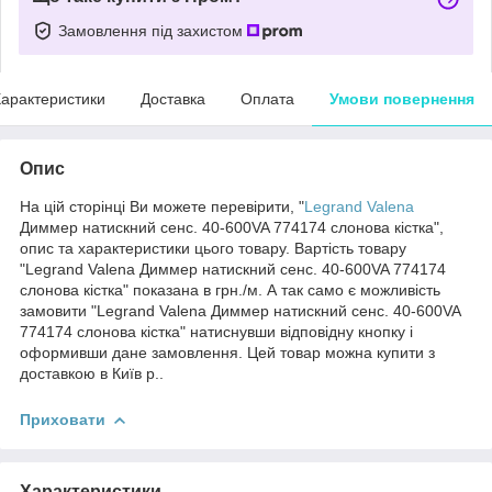
Замовлення під захистом
арактеристики
Доставка
Оплата
Умови повернення
Опис
На цій сторінці Ви можете перевірити, "
Legrand Valena
Диммер натискний сенс. 40-600VA 774174 слонова кістка",
опис та характеристики цього товару. Вартість товару
"Legrand Valena Диммер натискний сенс. 40-600VA 774174
слонова кістка" показана в грн./м. А так само є можливість
замовити "Legrand Valena Диммер натискний сенс. 40-600VA
774174 слонова кістка" натиснувши відповідну кнопку і
оформивши дане замовлення. Цей товар можна купити з
доставкою в Київ р..
Приховати
Характеристики