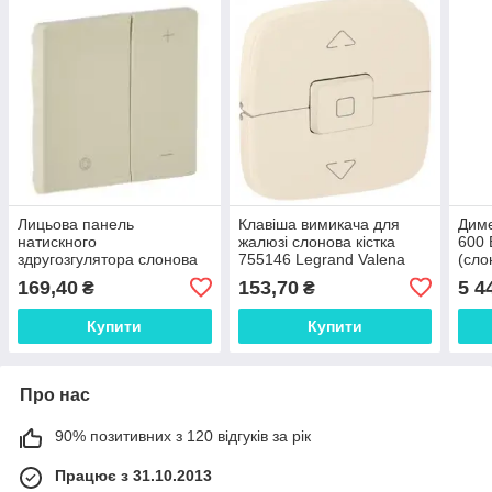
Лицьова панель
Клавіша вимикача для
Диме
натискного
жалюзі слонова кістка
600 
здругозгулятора слонова
755146 Legrand Valena
(сло
кістка Valena LIFE 754891
Allure
169,40
153,70
5 4
₴
₴
Купити
Купити
Про нас
90% позитивних з 120 відгуків за рік
Працює з 31.10.2013