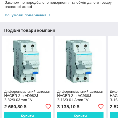
Законом не передбачено повернення та обмін даного товару
належної якості
Всі умови повернення
Подібні товари компанії
Диференціальний автомат
Диференціальний автомат
Дифе
HAGER 2-п AD982J
HAGER 2-п АС966Ј
HAG
З-32/0.03 тип "А"
З-16/0.01 A тип "А"
З-16
2 660,80
3 135,10
2 5
₴
₴
Купити
Купити