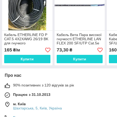
Кабель ETHERLINE FD P
Кабель Вита Пара високої
Кабе
CAT.5 4X2XAWG 26/19 BK
гнучкості ETHERLINE LAN
Kabe
для гнучкого
FLEX 200 SF/UTP Cat.5e
SF/
застосуванняCE217489!
LSZH 4 x 2 x AWG 26/7
(217
165
73,30
160
₴/м
₴
безагалогеновый
пром
Купити
Купити
Про нас
90% позитивних з 120 відгуків за рік
Працює з 31.10.2013
м. Київ
Шахтарська, 5, Київ, Україна