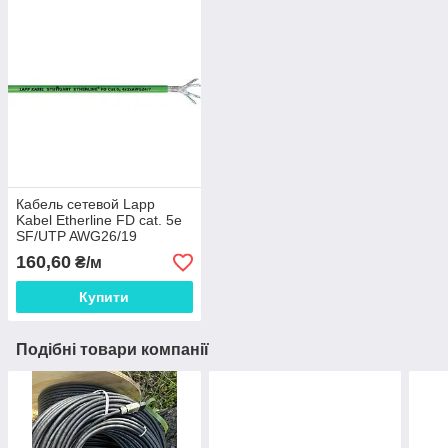
Кабель сетевой Lapp
Kabel Etherline FD cat. 5e
SF/UTP AWG26/19
(2170489) для оборонної
160,60
₴/м
промисловості
Купити
Подібні товари компанії