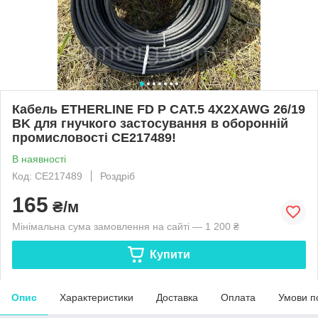
Кабель ETHERLINE FD P CAT.5 4X2XAWG 26/19
BK для гнучкого застосування в оборонній
промисловості CE217489!
В наявності
Код: CE217489
Роздріб
165
₴/м
Мінімальна сума замовлення на сайті — 1 200 ₴
Купити
Опис
Характеристики
Доставка
Оплата
Умови п