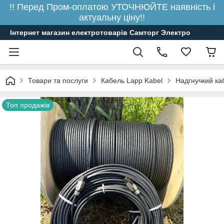
!! Перед Пром-оплатою УТОЧНЮЙТЕ наявність і
актуальну ціну!!
Інтернет магазин електротоварів Самторг Электро
Товари та послуги
Кабель Lapp Kabel
Надгнучкий ка
Топ продажів