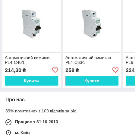
Автоматичний вимикач
Автоматичний вимикач
Авто
PL4-C40⁄1
PL4-C63⁄1
PL6-
214,30
258
224
₴
₴
Купити
Купити
Про нас
89% позитивних з 109 відгуків за рік
Працює з 31.10.2013
м. Київ