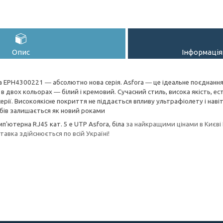
Опис
Інформація
ora EPH4300221 ― абсолютно нова серія. Asfora ― це ідеальне поєднання 
 в двох кольорах ― білий і кремовий. Сучасний стиль, висока якість, е
серії. Високоякісне покриття не піддається впливу ультрафіолету і нав
бів залишається як новий роками
п'ютерна RJ45 кат. 5 е UTP Asfora, біла
за найкращими цінами в Києв
авка здійснюється по всій Україні!