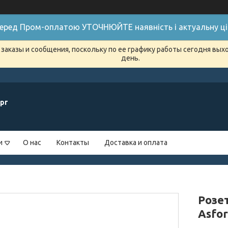
 Перед Пром-оплатою УТОЧНЮЙТЕ наявність і актуальну цін
заказы и сообщения, поскольку по ее графику работы сегодня вых
день.
рг
и
О нас
Контакты
Доставка и оплата
Розе
Asfor