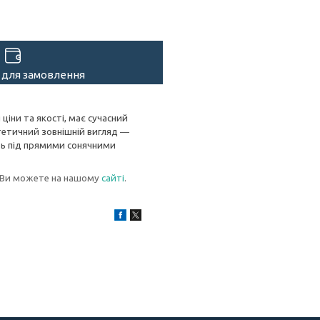
 для замовлення
ціни та якості, має сучасний
стетичний зовнішній вигляд ―
іть під прямими сонячними
і Ви можете на нашому
сайті
.