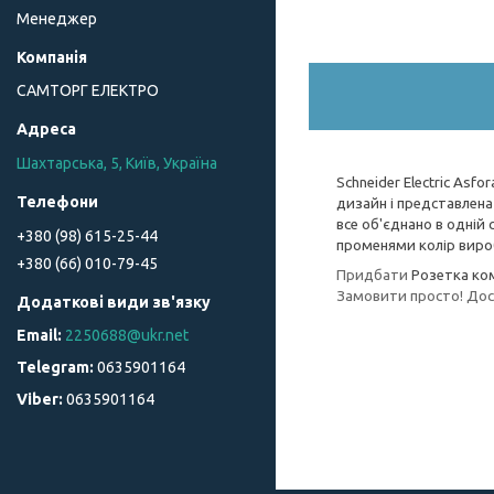
Менеджер
САМТОРГ ЕЛЕКТРО
Шахтарська, 5, Київ, Україна
Schneider Electric Asf
дизайн і представлена
все об'єднано в одній 
+380 (98) 615-25-44
променями колір виро
+380 (66) 010-79-45
Придбати
Розетка ком
Замовити просто! Дост
2250688@ukr.net
0635901164
0635901164