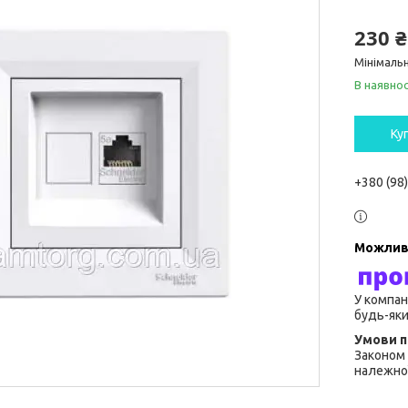
230 ₴
Мінімальн
В наявнос
Ку
+380 (98
У компан
будь-яки
Законом 
належної