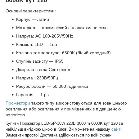
Основні характеристики:
Корпус ― литий
Матеріал ― алюмінієвий сплав/захисне скло
Напруга: AC 100-265V/50Hz
Кількість LED ― 1шт
Колірна температура: 6500K (білий холодний)
Ступінь захисту ― IP65
Джерело світла Світлодіод
Напруга ~230В/50Гц
Ресурс роботи ― 50 000 годинника
Гарантія ― 1 рік
Прожектори
такого типу використовуються для зовнішнього
освітлення або освітлення у приміщеннях з підвищеною
вологістю.
Купити
Прожектор LED-SP-30W 220В 3000lm 6000K кут 120
за
сайті
найбільш вигідною ціною в Києві Ви можете на нашому
.
Замовити просто! Доставка здійснюється по всій Україні