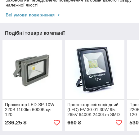
належної якості
Всі умови повернення
Подібні товари компанії
Прожектор LED-SP-10W
Прожектор світлодіодний
Прож
220В 1100lm 6000K кут
(LED) EV-30-01 30W 95-
220В
120
265V 6400K 2400Lm SMD
120
Евросвет
236,25
660
530
₴
₴