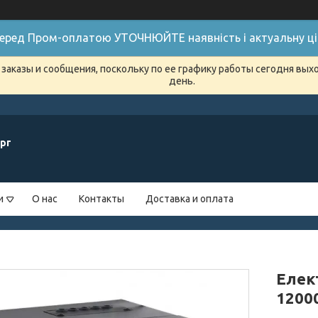
 Перед Пром-оплатою УТОЧНЮЙТЕ наявність і актуальну цін
заказы и сообщения, поскольку по ее графику работы сегодня вых
день.
рг
и
О нас
Контакты
Доставка и оплата
Елек
1200