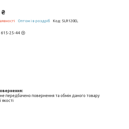
 ₴
аявності
Оптом і в роздріб
Код:
SLR120EL
) 615-25-44
не передбачено повернення та обмін даного товару
 якості