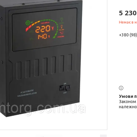
5 230
Немає в н
+380 (98
Законом 
належної