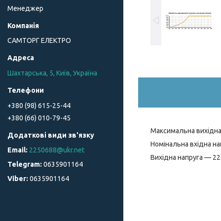
Менеджер
САМТОРГ ЕЛЕКТРО
Шахтарська, 5, Київ, Україна
+380 (98) 615-25-44
+380 (66) 010-79-45
Максимальна вихідна
Номінальна вхідна на
2250688@ukr.net
Вихідна напруга — 22
0635901164
0635901164