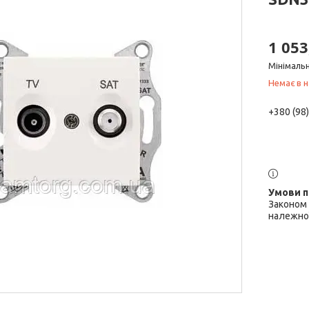
1 053
Мінімальн
Немає в н
+380 (98
Законом 
належної