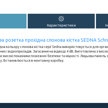
Характеристики
І
а розетка прохідна слонова кістка SEDNA Schnei
дна кольору слонова кістка серії Sedna використовується для органі
них і відеоприладів. Загасання на відводі 4 dB. Виготовлена з висо
є високі показники пожежної безпеки та міцності. Лицьова панель
у. Встановлюється в монтажну коробку.