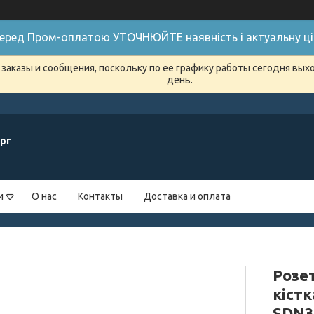
 Перед Пром-оплатою УТОЧНЮЙТЕ наявність і актуальну цін
заказы и сообщения, поскольку по ее графику работы сегодня вых
день.
рг
и
О нас
Контакты
Доставка и оплата
Розе
кістк
SDN3