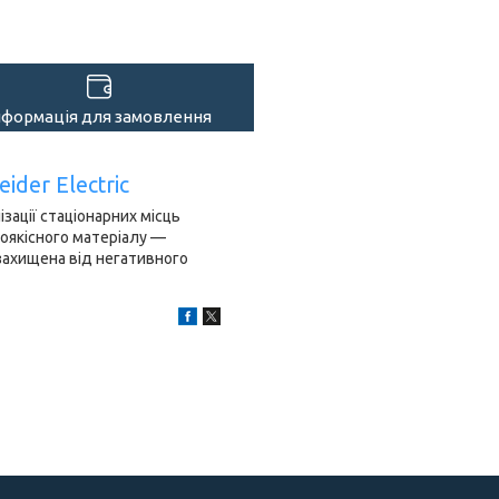
нформація для замовлення
der Electric
зації стаціонарних місць
коякісного матеріалу —
 захищена від негативного