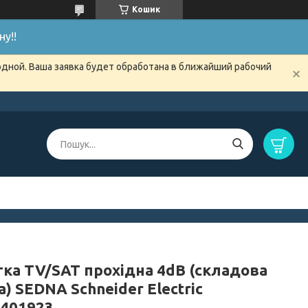
Кошик
у!!
одной. Ваша заявка будет обработана в ближайший рабочий
тка TV/SAT прохідна 4dB (складова
а) SEDNA Schneider Electric
401923