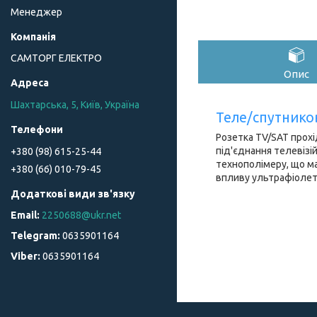
Менеджер
САМТОРГ ЕЛЕКТРО
Опис
Шахтарська, 5, Київ, Україна
Теле/спутников
Розетка TV/SAT прохі
під'єднання телевізій
+380 (98) 615-25-44
технополімеру, що ма
+380 (66) 010-79-45
впливу ультрафіолет
2250688@ukr.net
0635901164
0635901164