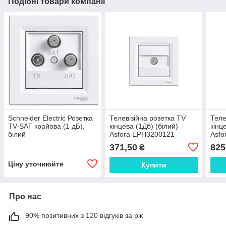
Подібні товари компанії
Schneider Electric Розетка
Телевізійна розетка TV
Теле
TV-SAT крайова (1 дБ),
кінцева (1Дб) (білий)
кінц
білий
Asfora EPH3200121
Asfo
371,50
825
₴
Ціну уточнюйте
Купити
Про нас
90% позитивних з 120 відгуків за рік