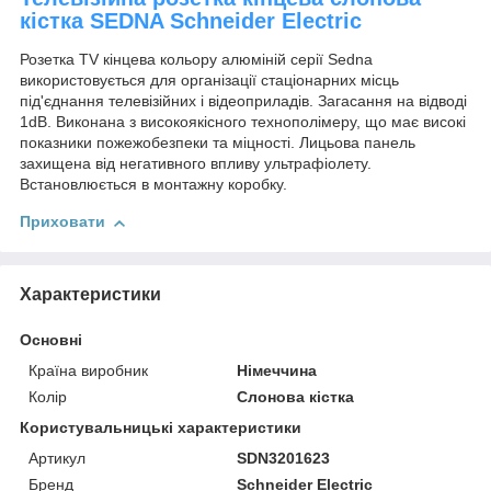
кістка SEDNA Schneider Electric
Розетка TV кінцева кольору алюміній серії Sedna
використовується для організації стаціонарних місць
під'єднання телевізійних і відеоприладів. Загасання на відводі
1dB. Виконана з високоякісного технополімеру, що має високі
показники пожежобезпеки та міцності. Лицьова панель
захищена від негативного впливу ультрафіолету.
Встановлюється в монтажну коробку.
Приховати
Характеристики
Основні
Країна виробник
Німеччина
Колір
Слонова кістка
Користувальницькі характеристики
Артикул
SDN3201623
Бренд
Schneider Electric