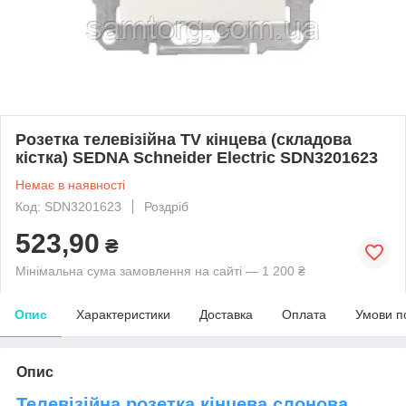
Розетка телевізійна TV кінцева (складова
кістка) SEDNA Schneider Electric SDN3201623
Немає в наявності
Код: SDN3201623
Роздріб
523,90
₴
Мінімальна сума замовлення на сайті — 1 200 ₴
Опис
Характеристики
Доставка
Оплата
Умови п
Опис
Телевізійна розетка кінцева слонова