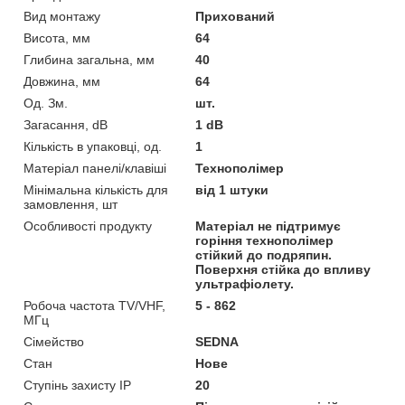
Вид монтажу
Прихований
Висота, мм
64
Глибина загальна, мм
40
Довжина, мм
64
Од. Зм.
шт.
Загасання, dB
1 dB
Кількість в упаковці, од.
1
Матеріал панелі/клавіші
Технополімер
Мінімальна кількість для
від 1 штуки
замовлення, шт
Особливості продукту
Матеріал не підтримує
горіння технополімер
стійкий до подряпин.
Поверхня стійка до впливу
ультрафіолету.
Робоча частота TV/VHF,
5 - 862
МГц
Сімейство
SEDNA
Стан
Нове
Ступінь захисту IP
20