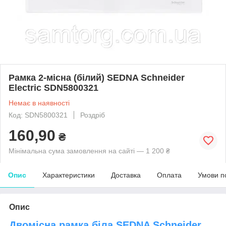
Рамка 2-місна (білий) SEDNA Schneider
Electric SDN5800321
Немає в наявності
Код: SDN5800321
Роздріб
160,90
₴
Мінімальна сума замовлення на сайті — 1 200 ₴
Опис
Характеристики
Доставка
Оплата
Умови п
Опис
Двомісна рамка біла SEDNA Schneider