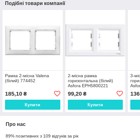
Подібні товари компанії
Рамка 2-місна Valena
2-місна рамка
3-мі
(білий) 774452
горизонтальна (білий)
гори
Asfora EPH5800221
Asfo
185,10
99,20
136
₴
₴
Купити
Купити
Про нас
89% позитивних з 109 відгуків за рік