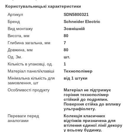
Користувальницькі характеристики
Артикул
SDN5800321
Бренд
Schneider Electric
Вид монтажу
Зовнішній
Висота, мм
80
Глибина загальна, мм
7
Довжина, мм
80
Од. Зм.
шт.
Кількість в упаковці, од.
1
Матеріал панелі/клавіші
Технополімер
Мінімальна кількість для
від 1 штуки
замовлення, шт
Особливості продукту
Матеріал не підтримує
горіння технополімер
стійкий до подряпин.
Поверхня стійка до впливу
ультрафіолету.
Переваги перед
Колекція класичних
аналогами
відтінків призначена для
втілення єдиної лінії декору
у всьому будинку.