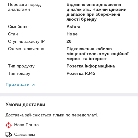
Переваги перед
Відмінне співвідношення
аналогами
ціна/якість. Нижній ціновий
діапазон при збереженні
якості бренду.
Сімейство
Asfora
Стан
Нове
Ступінь захисту IP
20
Схема включення
Підключення кабелю
місцевої телекомунікаційної
мережі та інтернет
Тип продукту
Розетка інформаційна
Тип товару
Розетка RJ45
Приховати
Умови доставки
Доставка здійснюється тільки по передоплаті.
Нова Пошта
Самовивіз