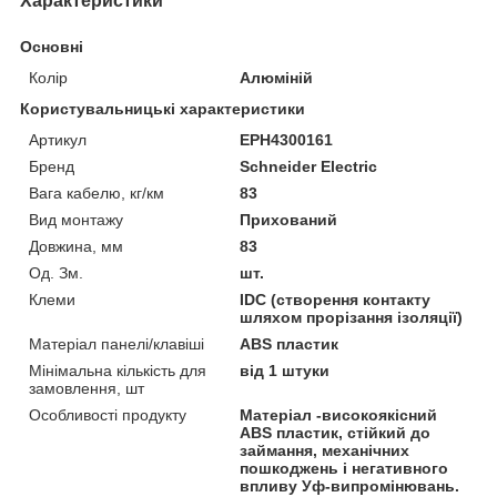
Характеристики
Основні
Колір
Алюміній
Користувальницькі характеристики
Артикул
EPH4300161
Бренд
Schneider Electric
Вага кабелю, кг/км
83
Вид монтажу
Прихований
Довжина, мм
83
Од. Зм.
шт.
Клеми
IDC (створення контакту
шляхом прорізання ізоляції)
Матеріал панелі/клавіші
ABS пластик
Мінімальна кількість для
від 1 штуки
замовлення, шт
Особливості продукту
Матеріал -високоякісний
ABS пластик, стійкий до
займання, механічних
пошкоджень і негативного
впливу Уф-випромінювань.