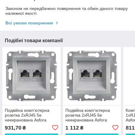
Законом не передбачено повернення та обмін даного товару
належної якості
Всі умови повернення
Подібні товари компанії
Подвійна комп'ютерна
Подвійна комп'ютерна
Комп
розетка 2xRJ45 5e
розетка 2xRJ45 6e
1xRJ
неекранована Asfora
неекранована Asfora
Asfo
Алюміній EPH4400161
Алюміній EPH4800161
EPH
931,70
1 112
811
₴
₴