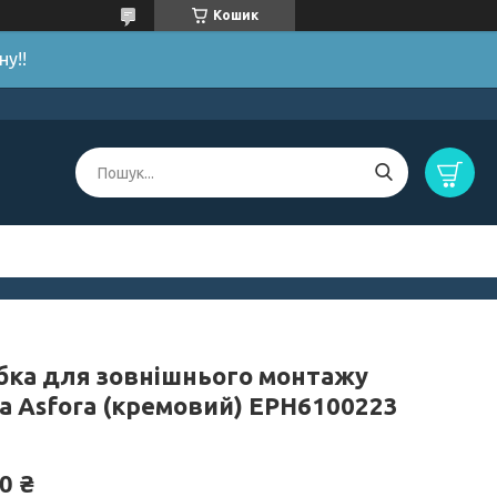
Кошик
у!!
бка для зовнішнього монтажу
на Asfora (кремовий) EPH6100223
0 ₴