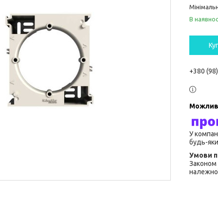
Мінімальн
В наявнос
Ку
+380 (98
У компан
будь-яки
Законом 
належної