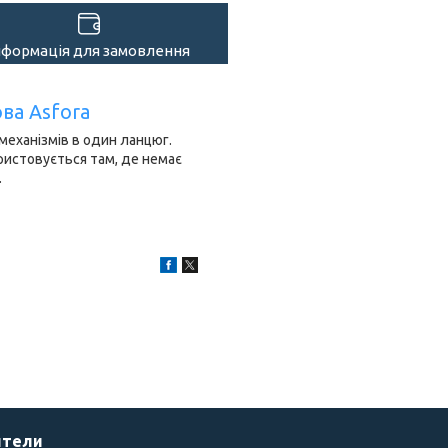
нформація для замовлення
ва Asfora
механізмів в один ланцюг.
ористовується там, де немає
.
ители