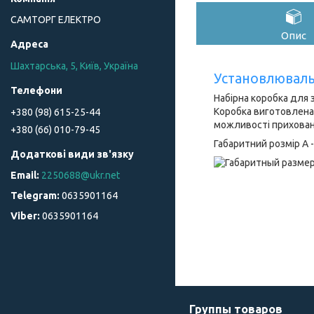
САМТОРГ ЕЛЕКТРО
Опис
Шахтарська, 5, Київ, Україна
Установлюваль
Набірна коробка для 
Коробка виготовлена 
+380 (98) 615-25-44
можливості прихован
+380 (66) 010-79-45
Габаритний розмір А -
2250688@ukr.net
0635901164
0635901164
Группы товаров