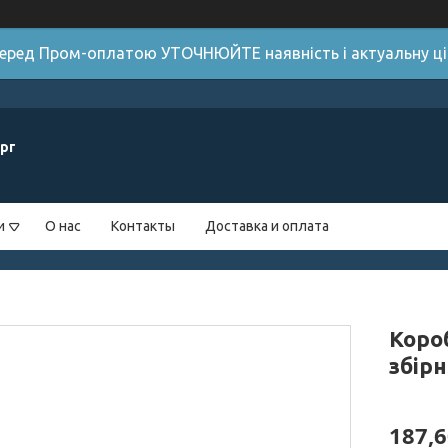
 Перед Пром-оплатою УТОЧНЮЙТЕ наявність і актуальну цін
рг
и
О нас
Контакты
Доставка и оплата
Коро
збір
187,6