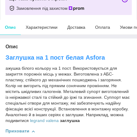
Замовлення під захистом
Опис
Характеристики
Доставка
Оплата
Умови п
Опис
Заглушка на 1 пост белая Asfora
ажушка білого кольору на 1 пост. Використовується для
закриття порожніх місць у межах. Виготовлена з АБС-
пластику, стійкого до механічних пошкоджень і загоряння.
Колір не вигорить під прямим сонячним промінням. Не
містить шкідливих галогенів. Металевий супорт виготовлений
із неіржавкої сталі та стійкий до іржі та згинання. Суппорт має
спеціальні отвори для монтажу, які забезпечують надійну
фіксацію всієї конструкції. Встановлення в монтажну коробку.
Аналогічно й в інших серіях є заглушки. Наприклад, можна
подивитися
legrand valena
заглушка
Приховати