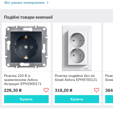
Всі умови повернення
Подібні товари компанії
Розетка 220 В із
Розетка подвійна без з/к
Розе
заземленням Asfora
білий Asfora EPH9700121
біли
Антрацит EPH2900171
226,30
318,20
364
₴
₴
Купити
Купити