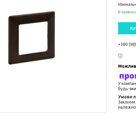
Мінімальн
В наявнос
Ку
+380 (98
У компан
будь-яки
Законом 
належної