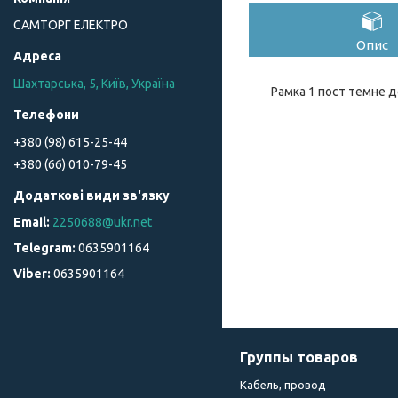
САМТОРГ ЕЛЕКТРО
Опис
Шахтарська, 5, Київ, Україна
Рамка 1 пост темне д
+380 (98) 615-25-44
+380 (66) 010-79-45
2250688@ukr.net
0635901164
0635901164
Группы товаров
Кабель, провод