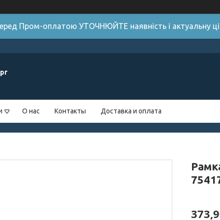
 Перед Пром-оплатою УТОЧНЮЙТЕ наявність і актуальну цін
рг
и
О нас
Контакты
Доставка и оплата
Рамка
7541
373,9