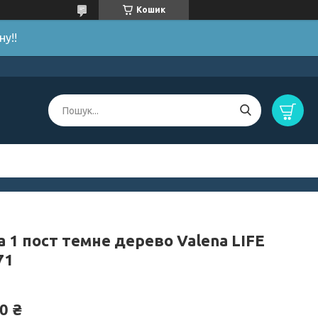
Кошик
у!!
 1 пост темне дерево Valena LIFE
71
0 ₴