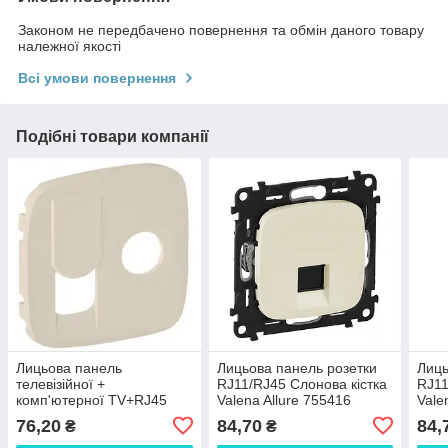
Законом не передбачено повернення та обмін даного товару
належної якості
Всі умови повернення
Подібні товари компанії
Лицьова панель
Лицьова панель розетки
Лиць
телевізійної +
RJ11/RJ45 Слонова кістка
RJ11
комп'ютерної TV+RJ45
Valena Allure 755416
Vale
розетки слонова кістка
76,20
84,70
84,
₴
₴
754836 Legrand Valena
Allure