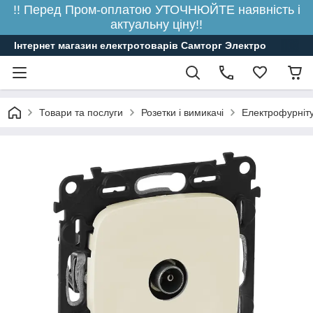
!! Перед Пром-оплатою УТОЧНЮЙТЕ наявність і
актуальну ціну!!
Інтернет магазин електротоварів Самторг Электро
Товари та послуги
Розетки і вимикачі
Електрофурніт