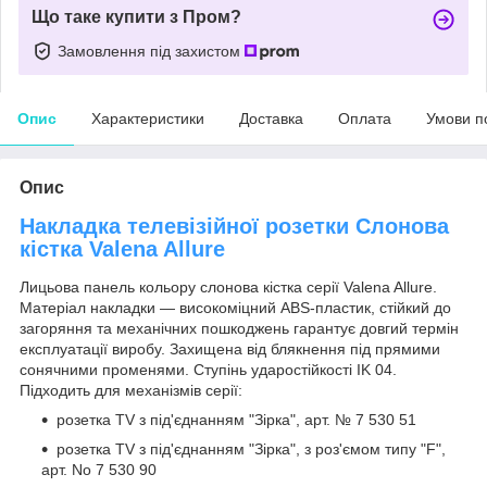
Що таке купити з Пром?
Замовлення під захистом
Опис
Характеристики
Доставка
Оплата
Умови п
Опис
Накладка телевізійної розетки Слонова
кістка Valena Allure
Лицьова панель кольору слонова кістка серії Valena Allure.
Матеріал накладки — високоміцний ABS-пластик, стійкий до
загоряння та механічних пошкоджень гарантує довгий термін
експлуатації виробу. Захищена від блякнення під прямими
сонячними променями. Ступінь ударостійкості IK 04.
Підходить для механізмів серії:
розетка TV з під'єднанням "Зірка", арт. № 7 530 51
розетка ТV з під'єднанням "Зірка", з роз'ємом типу "F",
арт. No 7 530 90