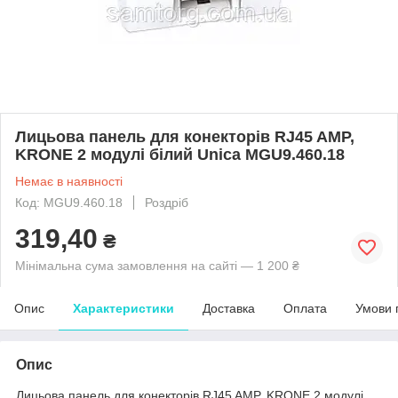
Лицьова панель для конекторів RJ45 AMP,
KRONE 2 модулі білий Unica MGU9.460.18
Немає в наявності
Код: MGU9.460.18
Роздріб
319,40
₴
Мінімальна сума замовлення на сайті — 1 200 ₴
Опис
Характеристики
Доставка
Оплата
Умови 
Опис
Лицьова панель для конекторів RJ45 AMP, KRONE 2 модулі