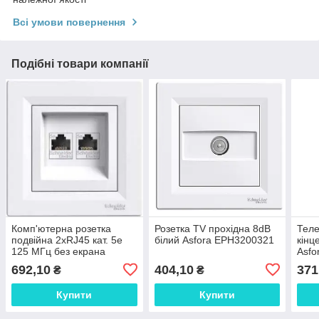
Всі умови повернення
Подібні товари компанії
Комп'ютерна розетка
Розетка TV прохідна 8dB
Теле
подвійна 2хRJ45 кат. 5e
білий Asfora EPH3200321
кінц
125 МГц без екрана
Asfo
(білий) Asfora
692,10
404,10
371
₴
₴
EPH4400121
Купити
Купити