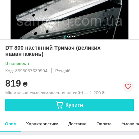
DT 800 настінний Тримач (великих
навантажень)
В наявності
Код: 8595057639904
Роздріб
819
₴
Мінімальна сума замовлення на сайті — 1 200 ₴
Купити
Опис
Характеристики
Доставка
Оплата
Умови п