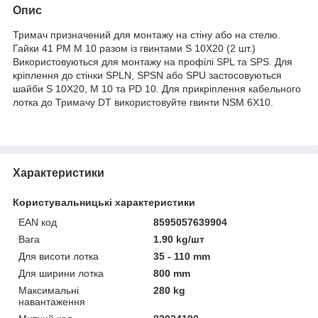
Опис
Тримач призначений для монтажу на стіну або на стелю.
Гайки 41 PM M 10 разом із гвинтами S 10X20 (2 шт.)
Використовуються для монтажу на профілі SPL та SPS. Для
кріплення до стінки SPLN, SPSN або SPU застосовуються
шайби S 10X20, M 10 та PD 10. Для прикріплення кабельного
лотка до Тримачу DT використовуйте гвинти NSM 6X10.
Характеристики
Користувальницькі характеристики
EAN код
8595057639904
Вага
1.90 kg/шт
Для висоти лотка
35 - 110 mm
Для ширини лотка
800 mm
Максимальні
280 kg
навантаження