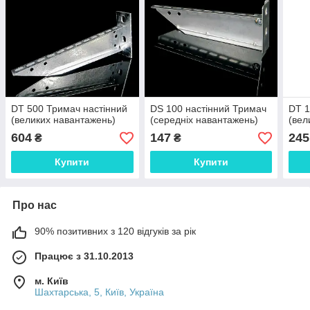
DT 500 Тримач настінний
DS 100 настінний Тримач
DT 1
(великих навантажень)
(середніх навантажень)
(вел
604
147
245
₴
₴
Купити
Купити
Про нас
90% позитивних з 120 відгуків за рік
Працює з 31.10.2013
м. Київ
Шахтарська, 5, Київ, Україна