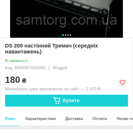
DS 200 настінний Тримач (середніх
навантажень)
В наявності
Код: 8595057632585
Роздріб
180
₴
Мінімальна сума замовлення на сайті — 1 200 ₴
Купити
Опис
Характеристики
Доставка
Оплата
Умови п