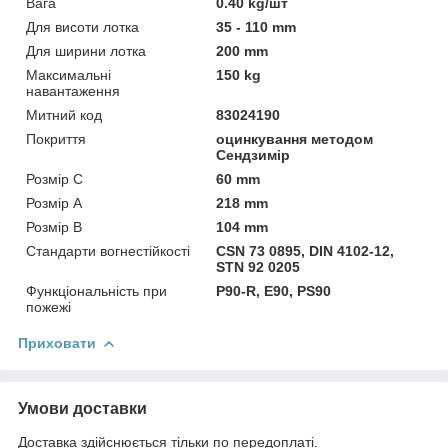
Вага
0.40 kg/шт
Для висоти лотка
35 - 110 mm
Для ширини лотка
200 mm
Максимальні
150 kg
навантаження
Митний код
83024190
Покриття
оцинкування методом
Сендзимір
Розмір C
60 mm
Розмір А
218 mm
Розмір В
104 mm
Стандарти вогнестійкості
CSN 73 0895, DIN 4102-12,
STN 92 0205
Функціональність при
P90-R, E90, PS90
пожежі
Приховати
Умови доставки
Доставка здійснюється тільки по передоплаті.