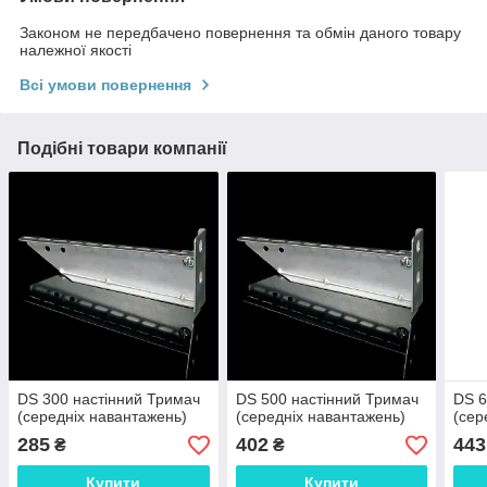
Законом не передбачено повернення та обмін даного товару
належної якості
Всі умови повернення
Подібні товари компанії
DS 300 настінний Тримач
DS 500 настінний Тримач
DS 6
(середніх навантажень)
(середніх навантажень)
(сер
285
402
443
₴
₴
Купити
Купити