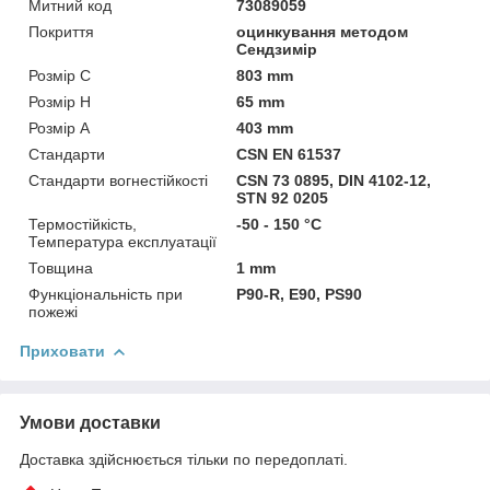
Митний код
73089059
Покриття
оцинкування методом
Сендзимір
Розмір C
803 mm
Розмір H
65 mm
Розмір А
403 mm
Стандарти
CSN EN 61537
Стандарти вогнестійкості
CSN 73 0895, DIN 4102-12,
STN 92 0205
Термостійкість,
-50 - 150 °C
Температура експлуатації
Товщина
1 mm
Функціональність при
P90-R, E90, PS90
пожежі
Приховати
Умови доставки
Доставка здійснюється тільки по передоплаті.