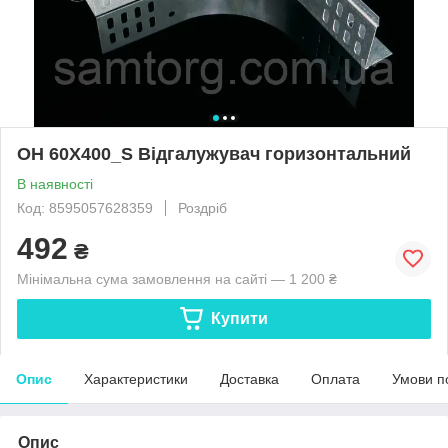
OH 60X400_S Відгалужувач горизонтальний
В наявності
Код: 8595057628359
Роздріб
492
₴
Мінімальна сума замовлення на сайті — 1 200 ₴
Купити
Опис
Характеристики
Доставка
Оплата
Умови п
Опис