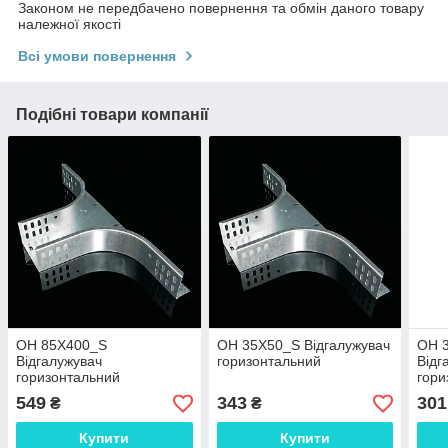
Законом не передбачено повернення та обмін даного товару
належної якості
Всі умови повернення
Подібні товари компанії
OH 85X400_S
OH 35X50_S Відгалужувач
OH 
Відгалужувач
горизонтальний
Відг
горизонтальний
гори
549
343
301
₴
₴
Купити
Купити