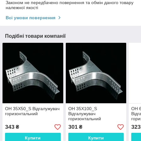
Законом не передбачено повернення та обмін даного товару
належної якості
Всі умови повернення
Подібні товари компанії
OH 35X50_S Відгалужувач
OH 35X100_S
OH 
горизонтальний
Відгалужувач
Відг
горизонтальний
гори
343
301
323
₴
₴
Купити
Купити