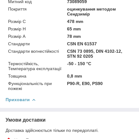
Митний код
73089059
Покриття
оцинкування методом
Сендзимір
Розмір C
478 mm
Розмір H
65 mm
Розмір А
78 mm
Стандарти
CSN EN 61537
Стандарти вогнестійкості
CSN 73 0895, DIN 4102-12,
STN 92 0205
Термостійкість,
-50 - 150 °C
Температура експлуатації
Товщина
0,8 mm
Функціональність при
P90-R, E90, PS90
пожежі
Приховати
Умови доставки
Доставка здійснюється тільки по передоплаті.