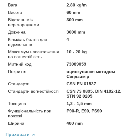
Вага
2.80 kg/m
Висота
60 mm
Відстань між
300 mm
перегородками
Довжина
3000 mm
Кількість болтів для
4
підключення
Максимум навантаження
10 - 20 kg
на вогнестійкість
Митний код
73089059
Покриття
оцинкування методом
Сендзимір
Стандарти
CSN EN 61537
Стандарти вогнестійкості
CSN 73 0895, DIN 4102-12,
STN 92 0205
Товщина
1,2 - 1,5 mm
Функціональність при
P90-R, E90, PS90
пожежі
Ширина
400 mm
Приховати