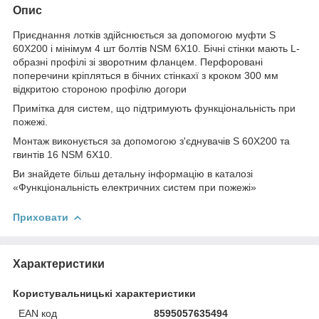
Опис
Приєднання лотків здійснюється за допомогою муфти S
60X200 і мінімум 4 шт болтів NSM 6X10. Бічні стінки мають L-
образні профілі зі зворотним фланцем. Перфоровані
поперечини кріпляться в бічних стінкахї з кроком 300 мм
відкритою стороною профілю догори
Примітка для систем, що підтримують функціональність при
пожежі.
Монтаж виконується за допомогою з'єднувачів S 60X200 та
гвинтів 16 NSM 6X10.
Ви знайдете більш детальну інформацію в каталозі
«Функціональність електричних систем при пожежі»
Приховати
Характеристики
Користувальницькі характеристики
EAN код
8595057635494