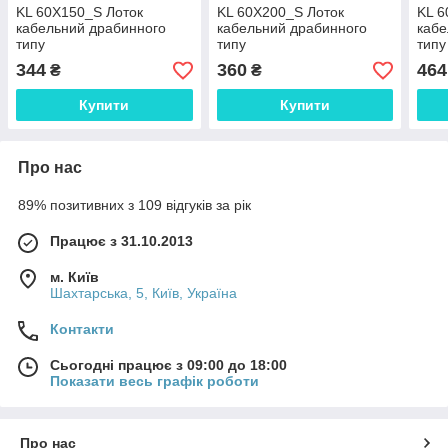
KL 60X150_S Лоток
KL 60X200_S Лоток
KL 6
кабельний драбинного
кабельний драбинного
кабе
типу
типу
типу
344
360
464
₴
₴
Купити
Купити
Про нас
89% позитивних з 109 відгуків за рік
Працює з 31.10.2013
м. Київ
Шахтарська, 5, Київ, Україна
Контакти
Сьогодні працює з 09:00 до 18:00
Показати весь графік роботи
Про нас