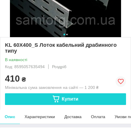
KL 60X400_S Лоток кабельний драбинного
типу
В наявності
Код: 8595057635494
Роздріб
410
₴
Мінімальна сума замовлення на сайті — 1 200 ₴
Купити
Опис
Характеристики
Доставка
Оплата
Умови п