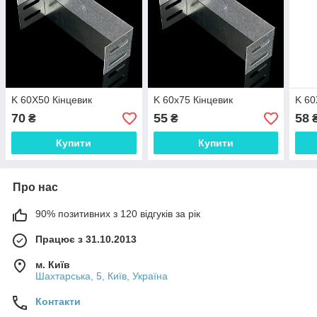
K 60X50 Кінцевик
K 60x75 Кінцевик
K 60
70
55
58
₴
₴
Купити
Купити
Про нас
90% позитивних з 120 відгуків за рік
Працює з 31.10.2013
м. Київ
Шахтарська, 5, Київ, Україна
Контакти