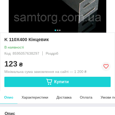
K 110X400 Кінцевик
В наявності
Код: 8595057638297
Роздріб
123
₴
Мінімальна сума замовлення на сайті — 1 200 ₴
Купити
Опис
Характеристики
Доставка
Оплата
Умови п
Опис