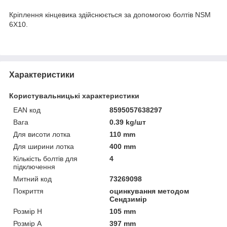
Кріплення кінцевика здійснюється за допомогою болтів NSM
6X10.
Характеристики
Користувальницькі характеристики
EAN код
8595057638297
Вага
0.39 kg/шт
Для висоти лотка
110 mm
Для ширини лотка
400 mm
Кількість болтів для
4
підключення
Митний код
73269098
Покриття
оцинкування методом
Сендзимір
Розмір H
105 mm
Розмір А
397 mm