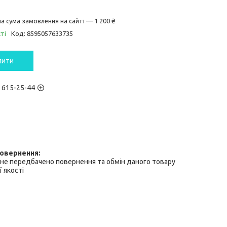
а сума замовлення на сайті — 1 200 ₴
ті
Код:
8595057633735
пити
) 615-25-44
не передбачено повернення та обмін даного товару
 якості