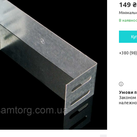
149 ₴
Мінімальн
В наявнос
Ку
+380 (98
Законом 
належної