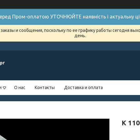
 Перед Пром-оплатою УТОЧНЮЙТЕ наявність і актуальну цін
заказы и сообщения, поскольку по ее графику работы сегодня вых
день.
рг
и
О нас
Контакты
Доставка и оплата
K 11