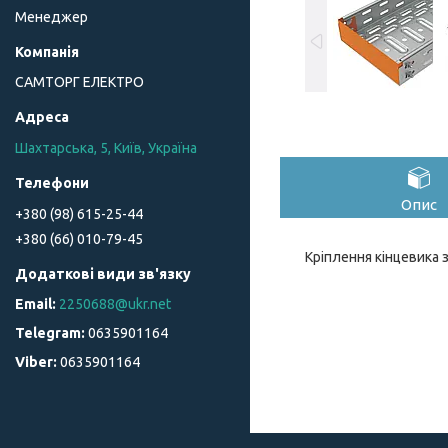
Менеджер
САМТОРГ ЕЛЕКТРО
Шахтарська, 5, Київ, Україна
Опис
+380 (98) 615-25-44
+380 (66) 010-79-45
Кріплення кінцевика 
2250688@ukr.net
0635901164
0635901164