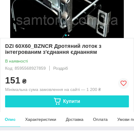
DZI 60X60_BZNCR Дротяний лоток з
інтегрованим з'єднання єднанням
В наявності
Код: 8595568927859
Роздріб
151
₴
Мінімальна сума замовлення на сайті — 1 200 ₴
Купити
Опис
Характеристики
Доставка
Оплата
Умови п