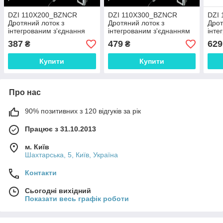
DZI 110X200_BZNCR
DZI 110X300_BZNCR
DZI
Дротяний лоток з
Дротяний лоток з
Дрот
інтегрованим з'єднання
інтегрованим з'єднанням
інте
єднанням
єдн
387
479
629
₴
₴
Купити
Купити
Про нас
90% позитивних з 120 відгуків за рік
Працює з 31.10.2013
м. Київ
Шахтарська, 5, Київ, Україна
Контакти
Сьогодні вихідний
Показати весь графік роботи