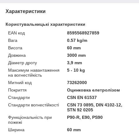
Характеристики
Користувальницькі характеристики
EAN код
8595568927859
Вага
0.57 kg/m
Висота
60 mm
Довжина
3000 mm
Діаметр дроту
3,9 mm
Максимум навантаження
5 - 10 kg
на вогнестійкість
Митний код
73262000
Покриття
Оцинковка елетролізом
Стандарти
CSN EN 61537
Стандарти вогнестійкості
CSN 73 0895, DIN 4102-12,
STN 92 0205
Функціональність при
P90-R, E90, PS90
пожежі
Ширина
60 mm