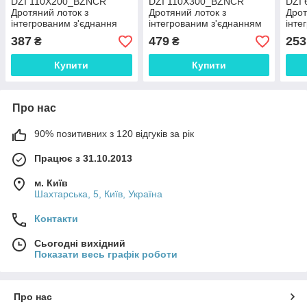
DZI 110X200_BZNCR
DZI 110X300_BZNCR
DZI
Дротяний лоток з
Дротяний лоток з
Дрот
інтегрованим з'єднання
інтегрованим з'єднанням
інте
єднанням
єдн
387
479
253
₴
₴
Купити
Купити
Про нас
90% позитивних з 120 відгуків за рік
Працює з 31.10.2013
м. Київ
Шахтарська, 5, Київ, Україна
Контакти
Сьогодні вихідний
Показати весь графік роботи
Про нас