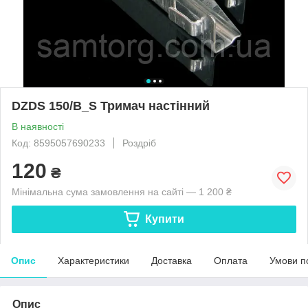
DZDS 150/B_S Тримач настінний
В наявності
Код: 8595057690233
Роздріб
120
₴
Мінімальна сума замовлення на сайті — 1 200 ₴
Купити
Опис
Характеристики
Доставка
Оплата
Умови п
Опис