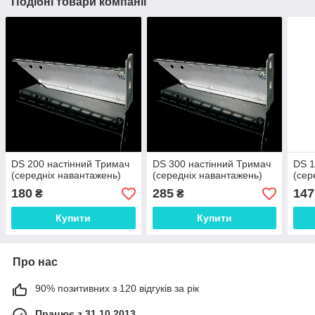
Подібні товари компанії
DS 200 настінний Тримач
DS 300 настінний Тримач
DS 1
(середніх навантажень)
(середніх навантажень)
(сер
180
285
147
₴
₴
Купити
Купити
Про нас
90% позитивних з 120 відгуків за рік
Працює з 31.10.2013