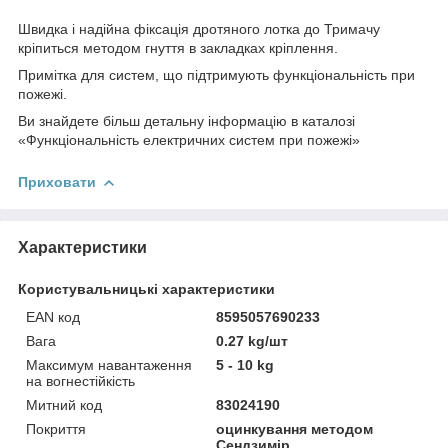
Швидка і надійна фіксація дротяного лотка до Тримачу
кріпиться методом гнуття в закладках кріплення.
Примітка для систем, що підтримують функціональність при
пожежі.
Ви знайдете більш детальну інформацію в каталозі
«Функціональність електричних систем при пожежі»
Приховати
Характеристики
Користувальницькі характеристики
EAN код
8595057690233
Вага
0.27 kg/шт
Максимум навантаження
5 - 10 kg
на вогнестійкість
Митний код
83024190
Покриття
оцинкування методом
Сендзимір