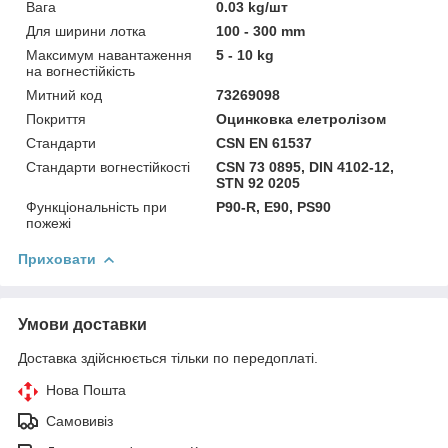
Вага
0.03 kg/шт
Для ширини лотка
100 - 300 mm
Максимум навантаження
5 - 10 kg
на вогнестійкість
Митний код
73269098
Покриття
Оцинковка елетролізом
Стандарти
CSN EN 61537
Стандарти вогнестійкості
CSN 73 0895, DIN 4102-12,
STN 92 0205
Функціональність при
P90-R, E90, PS90
пожежі
Приховати
Умови доставки
Доставка здійснюється тільки по передоплаті.
Нова Пошта
Самовивіз