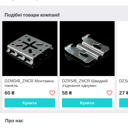
Подібні товари компанії
DZMD/B_ZNCR Монтажна
DZRS/B_ZNCR Швидкий
DZS
панель
з'єднання єднувач
60
58
27
₴
₴
Купити
Купити
Про нас