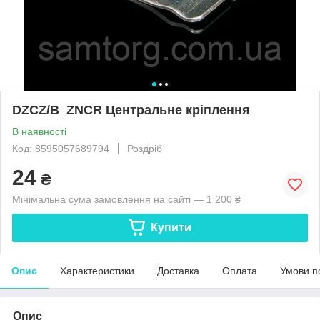
DZCZ/B_ZNCR Центральне кріплення
В наявності
Код: 8595057689794
Роздріб
24
₴
Мінімальна сума замовлення на сайті — 1 200 ₴
Купити
Опис
Характеристики
Доставка
Оплата
Умови п
Опис